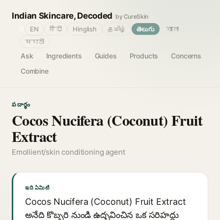
Indian Skincare, Decoded
by CureSkin
🌐
EN
हिंदी
Hinglish
தமிழ்
తెలుగు
বাংলা
मराठी
Ask
Ingredients
Guides
Products
Concerns
Combine
పదార్థం
Cocos Nucifera (Coconut) Fruit
Extract
Emollient/skin conditioning agent
ఇది ఏమిటి
Cocos Nucifera (Coconut) Fruit Extract
అనేది కొబ్బరి నుండి ఉద్భవించిన ఒక సరిహద్దు