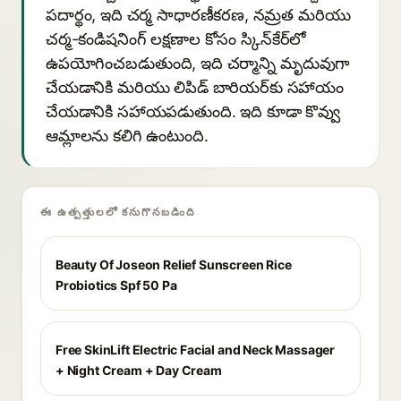
పదార్థం, ఇది చర్మ సాధారణీకరణ, నమ్రత మరియు
చర్మ-కండిషనింగ్ లక్షణాల కోసం స్కిన్‌కేర్‌లో
ఉపయోగించబడుతుంది, ఇది చర్మాన్ని మృదువుగా
చేయడానికి మరియు లిపిడ్ బారియర్‌కు సహాయం
చేయడానికి సహాయపడుతుంది. ఇది కూడా కొవ్వు
ఆమ్లాలను కలిగి ఉంటుంది.
ఈ ఉత్పత్తులలో కనుగొనబడింది
Beauty Of Joseon Relief Sunscreen Rice
Probiotics Spf 50 Pa
Free SkinLift Electric Facial and Neck Massager
+ Night Cream + Day Cream