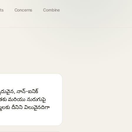
ts
Concerns
Combine
ృదువైన, నాన్-ఐనిక్
ుభ్రతకు మరియు నురుగుపై
కు దీనిని విలువైనదిగా