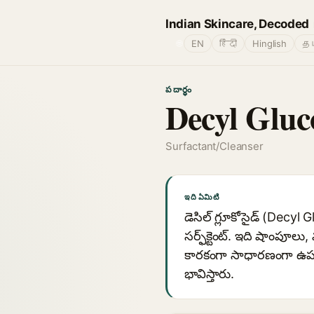
Indian Skincare, Decoded
🌐
EN
हिंदी
Hinglish
தம
పదార్థం
Decyl Gluc
Surfactant/Cleanser
ఇది ఏమిటి
డెసిల్ గ్లూకోసైడ్ (Decyl
సర్ఫ్‌క్టెంట్. ఇది షాంపూల
కారకంగా సాధారణంగా ఉపయో
భావిస్తారు.