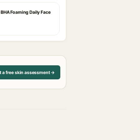
BHA Foaming Daily Face
t a free skin assessment →