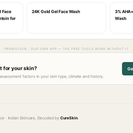
l Face
24K Gold Gel Face Wash
3% AHA+
toin for
Wash
PROMOTION · OUR OWN APP — THE FREE TOOLS WORK WITHOUT IT
t for your skin?
Ge
assessment factors in your skin type, climate and history.
ice · Indian Skincare, Decoded by
CureSkin
.