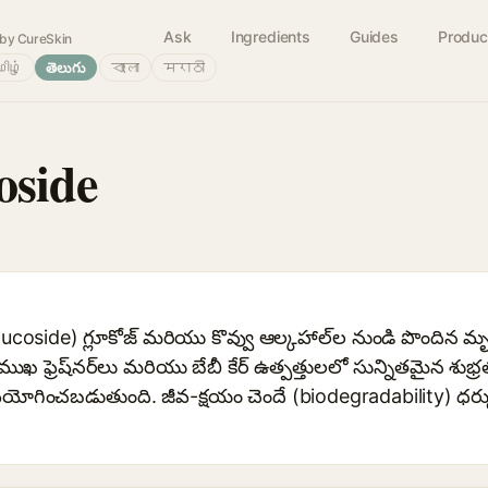
Ask
Ingredients
Guides
Produc
by CureSkin
ிழ்
తెలుగు
বাংলা
मराठी
oside
 Glucoside) గ్లూకోజ్ మరియు కొవ్వు ఆల్కహాల్‌ల నుండి పొందిన మ
ు, ముఖ ఫ్రెష్‌నర్‌లు మరియు బేబీ కేర్ ఉత్పత్తులలో సున్నితమైన శ
గించబడుతుంది. జీవ-క్షయం చెందే (biodegradability) ధర్ముల