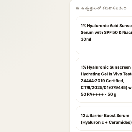
ఈ ఉత్పత్తులలో కనుగొనబడింది
1% Hyaluronic Acid Suns
Serum with SPF 50 & Niac
30ml
1% Hyaluronic Sunscreen
Hydrating Gel In Vivo Test
24444:2019 Certified,
CTRI/2025/01/079445) wi
50 PA++++ - 50 g
12% Barrier Boost Serum
(Hyaluronic + Ceramides)