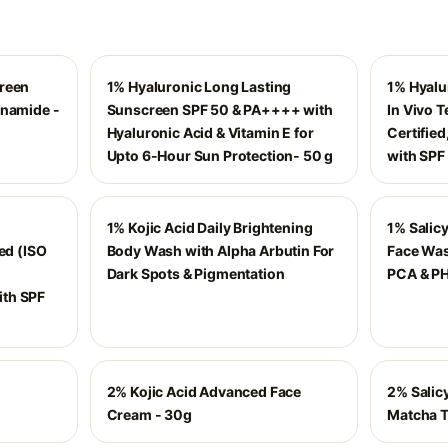
creen
1% Hyaluronic Long Lasting
1% Hyalu
inamide -
Sunscreen SPF 50 & PA++++ with
In Vivo 
Hyaluronic Acid & Vitamin E for
Certifie
Upto 6-Hour Sun Protection- 50 g
with SPF
1% Kojic Acid Daily Brightening
1% Salicy
ed (ISO
Body Wash with Alpha Arbutin For
Face Wash
Dark Spots & Pigmentation
PCA & PH
th SPF
2% Kojic Acid Advanced Face
2% Salic
Cream - 30g
Matcha T