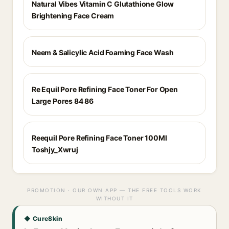
Natural Vibes Vitamin C Glutathione Glow
Brightening Face Cream
Neem & Salicylic Acid Foaming Face Wash
Re Equil Pore Refining Face Toner For Open
Large Pores 84 86
Reequil Pore Refining Face Toner 100Ml
Toshjy_Xwruj
PROMOTION · OUR OWN APP — THE FREE TOOLS WORK
WITHOUT IT
◆ CureSkin