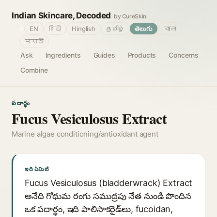
Indian Skincare, Decoded
by CureSkin
🌐
EN
हिंदी
Hinglish
தமிழ்
తెలుగు
বাংলা
मराठी
Ask
Ingredients
Guides
Products
Concerns
Combine
పదార్థం
Fucus Vesiculosus Extract
Marine algae conditioning/antioxidant agent
ఇది ఏమిటి
Fucus Vesiculosus (bladderwrack) Extract
అనేది గోధుమ రంగు సముద్రపు నేత నుండి పొందిన
ఒక పదార్థం, ఇది పాలిసాకరైడ్‌లు, fucoidan,