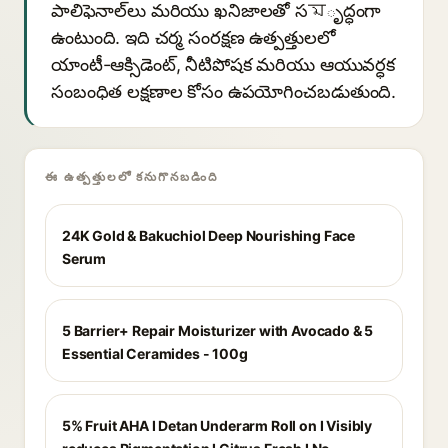
పాలిఫెనాల్‌లు మరియు ఖనిజాలతో సমృద్ధంగా
ఉంటుంది. ఇది చర్మ సంరక్షణ ఉత్పత్తులలో
యాంటీ-ఆక్సిడెంట్, నీటిపోషక మరియు ఆయువర్ధక
సంబంధిత లక్షణాల కోసం ఉపయోగించబడుతుంది.
ఈ ఉత్పత్తులలో కనుగొనబడింది
24K Gold & Bakuchiol Deep Nourishing Face
Serum
5 Barrier+ Repair Moisturizer with Avocado & 5
Essential Ceramides - 100g
5% Fruit AHA I Detan Underarm Roll on I Visibly