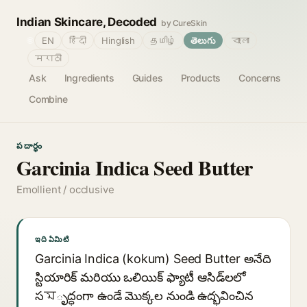
Indian Skincare, Decoded
by CureSkin
🌐
EN
हिंदी
Hinglish
தமிழ்
తెలుగు
বাংলা
मराठी
Ask
Ingredients
Guides
Products
Concerns
Combine
పదార్థం
Garcinia Indica Seed Butter
Emollient / occlusive
ఇది ఏమిటి
Garcinia Indica (kokum) Seed Butter అనేది
స్టియారిక్ మరియు ఒలియిక్ ఫ్యాటీ ఆసిడ్‌లలో
సমృద్ధంగా ఉండే మొక్కల నుండి ఉద్భవించిన