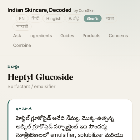
Indian Skincare, Decoded
by CureSkin
🌐
EN
हिंदी
Hinglish
தமிழ்
తెలుగు
বাংলা
मराठी
Ask
Ingredients
Guides
Products
Concerns
Combine
పదార్థం
Heptyl Glucoside
Surfactant / emulsifier
ఇది ఏమిటి
హెప్టిల్ గ్లూకోసైడ్ అనేది సौమ్య, మొక్క-ఉత్పన్న
ఆల్కిల్ గ్లూకోసైడ్ సర్ఫ్యాక్టెంట్ ఇది సౌందర్య
సూత్రీకరణలలో emulsifier, solubilizer మరియు