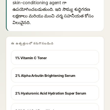
skin-conditioning agent గా
ఉపయోగించబడుతుంది. ఇది సౌమ్య శుద్ధిగరణ
లక్షణాలు మరియు మంచి చర్మ సహనీయత కోసం
విలువైనది.
ఈ ఉత్పత్తులలో కనుగొనబడింది
1% Vitamin C Toner
2% Alpha Arbutin Brightening Serum
2% Hyaluronic Acid Hydration Super Serum