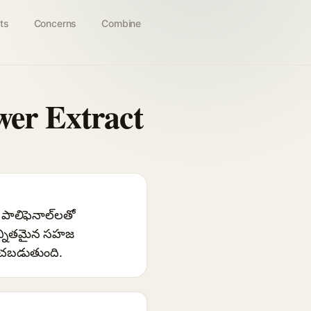
ts
Concerns
Combine
wer Extract
పాలిఫెనాల్‌లతో
సున్నితమైన సహజ
ించబడుతుంది.