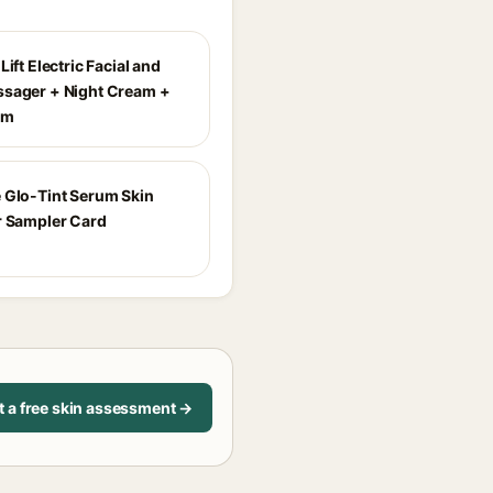
Lift Electric Facial and
sager + Night Cream +
am
 Glo-Tint Serum Skin
r Sampler Card
t a free skin assessment →