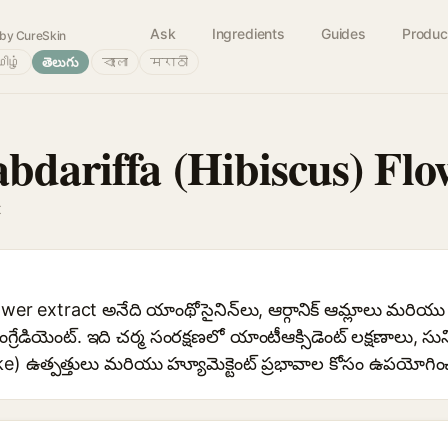
Ask
Ingredients
Guides
Produc
by CureSkin
ிழ்
తెలుగు
বাংলা
मराठी
bdariffa (Hibiscus) Flo
t
wer extract అనేది యాంథోసైనిన్‌లు, ఆర్గానిక్ ఆమ్లాలు మరియు 
్రేడియెంట్. ఇది చర్మ సంరక్షణలో యాంటీఆక్సిడెంట్ లక్షణాలు, 
ike) ఉత్పత్తులు మరియు హ్యూమెక్టెంట్ ప్రభావాల కోసం ఉపయోగ