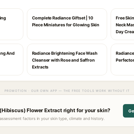
ting
Complete Radiance Giftset | 10
Free Skin
Piece Miniatures for Glowing Skin
Neck Mas
Day Cre
ing And
Radiance Brightening Face Wash
Radiance
Cleanser with Rose and Saffron
Perfecto
Extracts
PROMOTION · OUR OWN APP — THE FREE TOOLS WORK WITHOUT IT
(Hibiscus) Flower Extract right for your skin?
Ge
assessment factors in your skin type, climate and history.