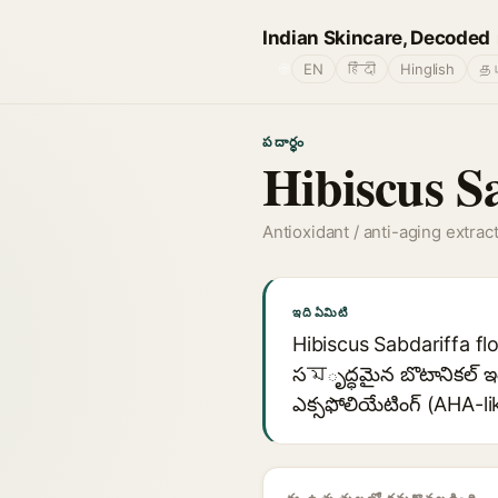
Indian Skincare, Decoded
🌐
EN
हिंदी
Hinglish
தம
పదార్థం
Hibiscus Sa
Antioxidant / anti-aging extrac
ఇది ఏమిటి
Hibiscus Sabdariffa flo
సমృద్ధమైన బొటానికల్ ఇంగ
ఎక్సఫోలియేటింగ్ (AHA-l