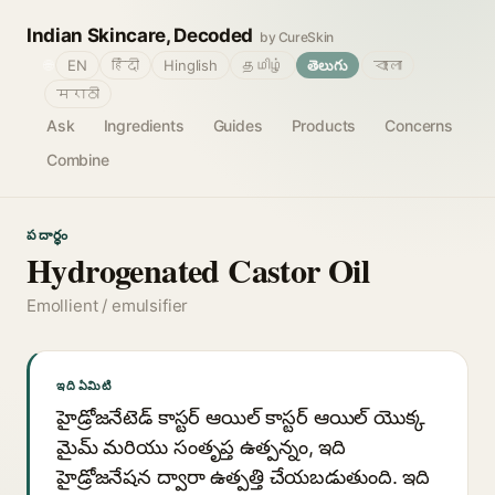
Indian Skincare, Decoded
by CureSkin
🌐
EN
हिंदी
Hinglish
தமிழ்
తెలుగు
বাংলা
मराठी
Ask
Ingredients
Guides
Products
Concerns
Combine
పదార్థం
Hydrogenated Castor Oil
Emollient / emulsifier
ఇది ఏమిటి
హైడ్రోజనేటెడ్ కాస్టర్ ఆయిల్ కాస్టర్ ఆయిల్ యొక్క
మైమ్ మరియు సంతృప్త ఉత్పన్నం, ఇది
హైడ్రోజనేషన ద్వారా ఉత్పత్తి చేయబడుతుంది. ఇది