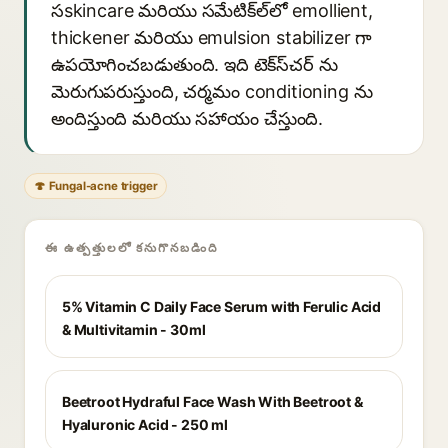
సskincare మరియు సమేటిక్‌ల్‌లో emollient,
thickener మరియు emulsion stabilizer గా
ఉపయోగించబడుతుంది. ఇది టెక్‌స్‌చర్ ను
మెరుగుపరుస్తుంది, చర్మమం conditioning ను
అందిస్తుంది మరియు సహాయం చేస్తుంది.
🍄 Fungal-acne trigger
ఈ ఉత్పత్తులలో కనుగొనబడింది
5% Vitamin C Daily Face Serum with Ferulic Acid
& Multivitamin - 30ml
Beetroot Hydraful Face Wash With Beetroot &
Hyaluronic Acid - 250 ml