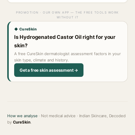
PROMOTION · OUR OWN APP — THE FREE TOOLS WORK
WITHOUT IT
◆ CureSkin
Is Hydrogenated Castor Oil right for your
skin?
A free CureSkin dermatologist assessment factors in your
skin type, climate and history.
Get a free skin assessment →
How we analyse
· Not medical advice · Indian Skincare, Decoded
by
CureSkin
.