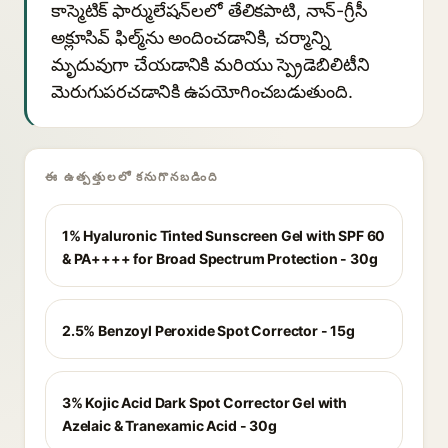
కాస్మెటిక్ ఫార్ములేషన్‌లలో తేలికపాటి, నాన్-గ్రీసీ
అక్లూసివ్ ఫిల్మ్‌ను అందించడానికి, చర్మాన్ని
మృదువుగా చేయడానికి మరియు స్ప్రెడెబిలిటీని
మెరుగుపరచడానికి ఉపయోగించబడుతుంది.
ఈ ఉత్పత్తులలో కనుగొనబడింది
1% Hyaluronic Tinted Sunscreen Gel with SPF 60
& PA++++ for Broad Spectrum Protection - 30g
2.5% Benzoyl Peroxide Spot Corrector - 15g
3% Kojic Acid Dark Spot Corrector Gel with
Azelaic & Tranexamic Acid - 30g