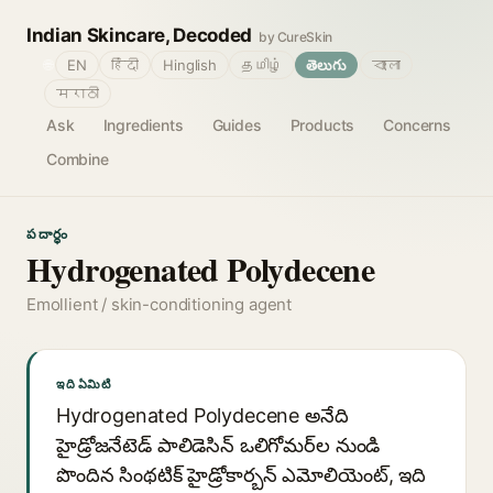
Indian Skincare, Decoded
by CureSkin
🌐
EN
हिंदी
Hinglish
தமிழ்
తెలుగు
বাংলা
मराठी
Ask
Ingredients
Guides
Products
Concerns
Combine
పదార్థం
Hydrogenated Polydecene
Emollient / skin-conditioning agent
ఇది ఏమిటి
Hydrogenated Polydecene అనేది
హైడ్రోజనేటెడ్ పాలిడెసిన్ ఒలిగోమర్‌ల నుండి
పొందిన సింథటిక్ హైడ్రోకార్బన్ ఎమోలియెంట్, ఇది