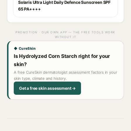
Solaris Ultra Light Daily Defence Sunscreen SPF
65 PA++++
PROMOTION · OUR OWN APP — THE FREE TOOLS WORK
WITHOUT IT
◆ CureSkin
Is Hydrolyzed Corn Starch right for your
skin?
A free CureSkin dermatologist assessment factors in your
skin type, climate and history.
Get a free skin assessment →