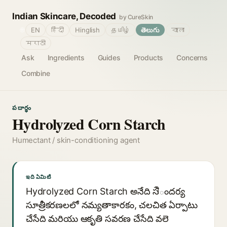
Indian Skincare, Decoded
by CureSkin
🌐
EN
हिंदी
Hinglish
தமிழ்
తెలుగు
বাংলা
मराठी
Ask
Ingredients
Guides
Products
Concerns
Combine
పదార్థం
Hydrolyzed Corn Starch
Humectant / skin-conditioning agent
ఇది ఏమిటి
Hydrolyzed Corn Starch అనేది సौందర్య
సూత్రీకరణలలో నమ్యతాకారకం, చలచిత ఏర్పాటు
చేసేది మరియు ఆకృతి సవరణ చేసేది వలె