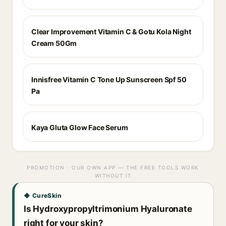
Clear Improvement Vitamin C & Gotu Kola Night
Cream 50Gm
Innisfree Vitamin C Tone Up Sunscreen Spf 50
Pa
Kaya Gluta Glow Face Serum
PROMOTION · OUR OWN APP — THE FREE TOOLS WORK
WITHOUT IT
◆ CureSkin
Is Hydroxypropyltrimonium Hyaluronate
right for your skin?