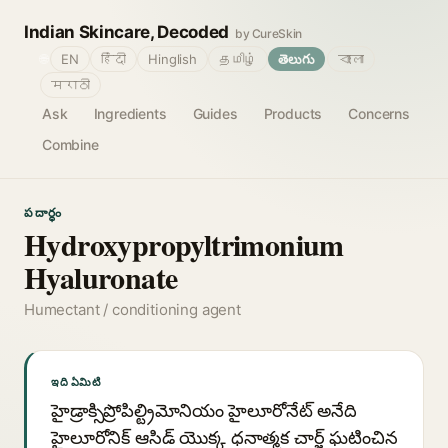
Indian Skincare, Decoded
by CureSkin
🌐
EN
हिंदी
Hinglish
தமிழ்
తెలుగు
বাংলা
मराठी
Ask
Ingredients
Guides
Products
Concerns
Combine
పదార్థం
Hydroxypropyltrimonium
Hyaluronate
Humectant / conditioning agent
ఇది ఏమిటి
హైడ్రాక్సిప్రోపిల్ట్రిమోనియం హైలూరోనేట్ అనేది
హైలూరోనిక్ ఆసిడ్ యొక్క ధనాత్మక చార్జ్ ఘటించిన