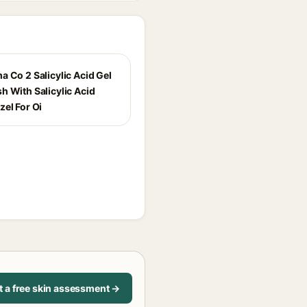
a Co 2 Salicylic Acid Gel
h With Salicylic Acid
zel For Oi
t a free skin assessment →