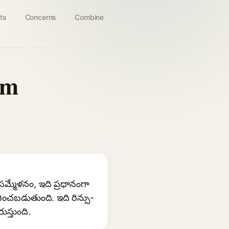
ts
Concerns
Combine
um
్మేళనం, ఇది ప్రధానంగా
ించబడుతుంది. ఇది రిన్సు-
స్తుంది.