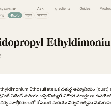
Ask
Ingredients
Guides
Produc
by CureSkin
ிழ்
తెలుగు
বাংলা
मराठी
idopropyl Ethyldimoni
e
thyldimonium Ethosulfate ఒక చతుర్థ అమ్మోనియం (quat) సమ
షనింగ్ ఏజెంట్ మరియు అస్థిరవిద్యుత్ నిరోధక పదార్థం గా ఉపయోగ
దర్య సూత్రీకరణలలో కోమలత మరియు నిర్వచితత్వను మెరుగుపరు