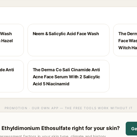
e Wash
Neem & Salicylic Acid Face Wash
The Derm
h Hazel
Face Was
Witch Ha
de Anti
The Derma Co Sali Cinamide Anti
Acne Face Serum With 2 Salicylic
Acid 5 Niacinamid
PROMOTION · OUR OWN APP — THE FREE TOOLS WORK WITHOUT IT
 Ethyldimonium Ethosulfate right for your skin?
Ge
assessment factors in your skin type, climate and history.