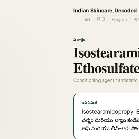
Indian Skincare, Decoded
🌐
EN
हिंदी
Hinglish
தம
పదార్థం
Isostearam
Ethosulfat
Conditioning agent / antistatic
ఇది ఏమిటి
Isostearamidopropyl E
చర్మం మరియు జుట్టు కండి
ఆఫ్ మరియు లీవ్-ఆన్ సౌం