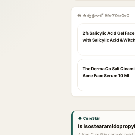
ఈ ఉత్పత్తులలో కనుగొనబడింది
2% Salicylic Acid Gel Fac
with Salicylic Acid & Witc
The Derma Co Sali Cinami
Acne Face Serum 10 Ml
◆ CureSkin
Is Isostearamidopropyl
A free CureSkin dermatologist 