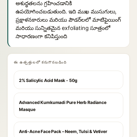
అశుద్ధతలను గ్రహించడానికి
ఉపయోగించబడుతుంది. ఇది ముఖ ముసుగులు,
ప్రక్షాళనకారులు మరియు పౌడర్‌లలో మాటిఫైయింగ్
మరియు సున్నితమైన exfoliating సూత్రంలో
సాధారణంగా కనిపిస్తుంది
ఈ ఉత్పత్తులలో కనుగొనబడింది
2% Salicylic Acid Mask - 50g
Advanced Kumkumadi Pure Herb Radiance
Masque
Anti-Acne Face Pack – Neem, Tulsi & Vetiver