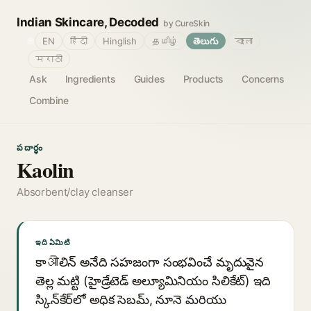
Indian Skincare, Decoded
by CureSkin
🌐
EN
हिंदी
Hinglish
தமிழ்
తెలుగు
বাংলা
मराठी
Ask
Ingredients
Guides
Products
Concerns
Combine
పదార్థం
Kaolin
Absorbent/clay cleanser
ఇది ఏమిటి
కాओలిన్ అనేది సహజంగా సంభవించే మృదువైన
తెల్ల మట్టి (హైడ్రేటెడ్ అల్యూమినియం సిలికేట్) ఇది
స్కిన్‌కేర్‌లో అధిక సెబమ్, నూనె మరియు