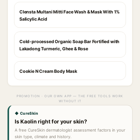
Clensta Multani Mitti Face Wash & Mask With 1%
Salicylic Acid
Cold-processed Organic Soap Bar Fortified with
Lakadong Turmeric, Ghee & Rose
Cookie N Cream Body Mask
PROMOTION · OUR OWN APP — THE FREE TOOLS WORK
WITHOUT IT
◆ CureSkin
Is Kaolin right for your skin?
A free CureSkin dermatologist assessment factors in your
skin type, climate and history.