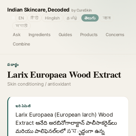
Indian Skincare, Decoded
by CureSkin
🌐
EN
हिंदी
Hinglish
தமிழ்
తెలుగు
বাংলা
मराठी
Ask
Ingredients
Guides
Products
Concerns
Combine
పదార్థం
Larix Europaea Wood Extract
Skin conditioning / antioxidant
ఇది ఏమిటి
Larix Europaea (European larch) Wood
Extract అనేది అరబినోగాలాక్టాన్ పాలీసాకరైడ్‌లు
మరియు పాలిఫెనల్‌లలో సমృద్ధంగా ఉన్న