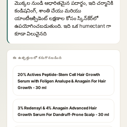
మొక్కల నుండి ఆధారితమైన పదార్థం, ఇది చర్మానికి
కండిషనింగ్, శాంతి చేయు మరియు
యాంటీఆక్సిడెంట్ లక్షణాల కోసం స్కిన్‌కేర్‌లో
ఉపయోగించబడుతుంది. ఇది ఒక humectant గా
కూడా విలువైనది
ఈ ఉత్పత్తులలో కనుగొనబడింది
20% Actives Peptide-Stem Cell Hair Growth
Serum with Foligen Analupe & Anagain For Hair
Growth - 30 ml
3% Redensyl & 4% Anagain Advanced Hair
Growth Serum For Dandruff-Prone Scalp - 30 ml