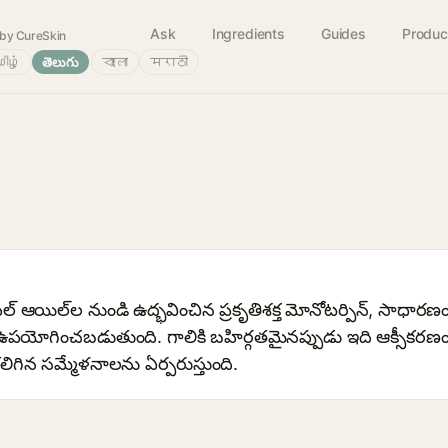
Ask
Ingredients
Guides
Produc
by CureSkin
ிழ்
తెలుగు
বাংলা
मराठी
పీల్ ఆయిల్‌ల నుండి ఉద్భవించిన ప్రకృతిశక్త మోనోటర్పిన్, సా
పయోగించబడుతుంది. గాలికి బహిర్గతమైనప్పుడు ఇది ఆక్సీకరణ
ిగిన సమ్మేళనాలను ఏర్పరుస్తుంది.