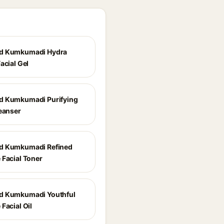
d Kumkumadi Hydra
acial Gel
d Kumkumadi Purifying
leanser
d Kumkumadi Refined
 Facial Toner
d Kumkumadi Youthful
Facial Oil