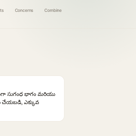
ts
Concerns
Combine
ధారణంగా సుగంధ భాగం మరియు
ం చేయబడి, ఎక్కువ