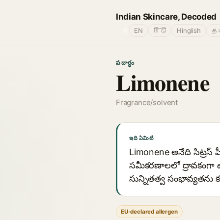
Indian Skincare, Decoded
🌐
EN
हिंदी
Hinglish
தம
పదార్థం
Limonene
Fragrance/solvent
ఇది ఏమిటి
Limonene అనేది సిట్రస్ 
సమీకరణాలలో ద్రావకంగా ఉ
సున్నితత్వ సంభావ్యతను కల
EU-declared allergen