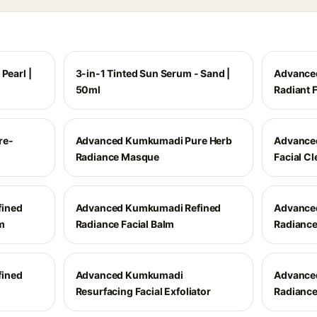
Pearl |
3-in-1 Tinted Sun Serum - Sand |
Advance
50ml
Radiant F
re-
Advanced Kumkumadi Pure Herb
Advance
Radiance Masque
Facial C
ined
Advanced Kumkumadi Refined
Advance
m
Radiance Facial Balm
Radiance
ined
Advanced Kumkumadi
Advance
Resurfacing Facial Exfoliator
Radiance 