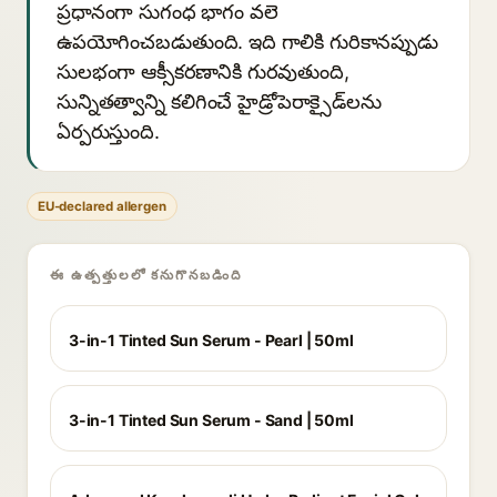
ప్రధానంగా సుగంధ భాగం వలె
ఉపయోగించబడుతుంది. ఇది గాలికి గురికానప్పుడు
సులభంగా ఆక్సీకరణానికి గురవుతుంది,
సున్నితత్వాన్ని కలిగించే హైడ్రోపెరాక్సైడ్‌లను
ఏర్పరుస్తుంది.
EU-declared allergen
ఈ ఉత్పత్తులలో కనుగొనబడింది
3-in-1 Tinted Sun Serum - Pearl | 50ml
3-in-1 Tinted Sun Serum - Sand | 50ml