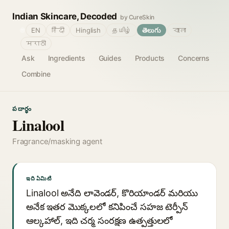
Indian Skincare, Decoded
by CureSkin
🌐
EN
हिंदी
Hinglish
தமிழ்
తెలుగు
বাংলা
मराठी
Ask
Ingredients
Guides
Products
Concerns
Combine
పదార్థం
Linalool
Fragrance/masking agent
ఇది ఏమిటి
Linalool అనేది లావెండర్, కొరియాండర్ మరియు
అనేక ఇతర మొక్కలలో కనిపించే సహజ టెర్పీన్
ఆల్కహాల్, ఇది చర్మ సంరక్షణ ఉత్పత్తులలో