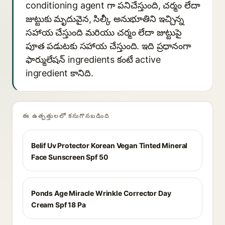
conditioning agent గా పనిచేస్తుంది, చర్మం లేదా
జుట్టుకు మృదువైన, సిల్కీ అనుభూతిని ఇచ్చిన్న
సహాయ చేస్తుంది మరియు చర్మం లేదా జుట్టుపై
పూత పడుటకు సహాయ చేస్తుంది. ఇది ప్రధానంగా
ఫార్ములేషన్ ingredients కంటే active
ingredient కానిది.
ఈ ఉత్పత్తులలో కనుగొనబడింది
Belif Uv Protector Korean Vegan Tinted Mineral
Face Sunscreen Spf 50
Ponds Age Miracle Wrinkle Corrector Day
Cream Spf 18 Pa