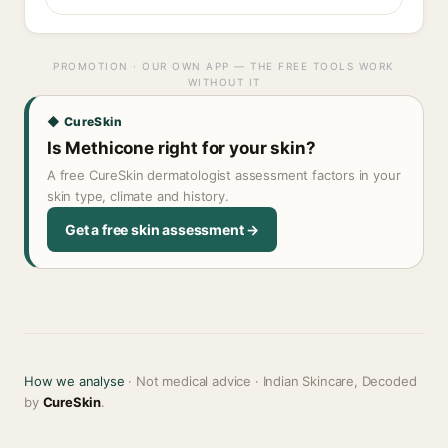
PROMOTION · OUR OWN APP — THE FREE TOOLS WORK
WITHOUT IT
◆ CureSkin
Is Methicone right for your skin?
A free CureSkin dermatologist assessment factors in your
skin type, climate and history.
Get a free skin assessment →
How we analyse
· Not medical advice · Indian Skincare, Decoded
by
CureSkin
.