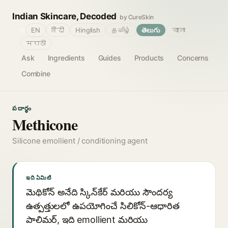
Indian Skincare, Decoded
by CureSkin
🌐
EN
हिंदी
Hinglish
தமிழ்
తెలుగు
বাংলা
मराठी
Ask
Ingredients
Guides
Products
Concerns
Combine
పదార్థం
Methicone
Silicone emollient / conditioning agent
ఇది ఏమిటి
మెథికోన్ అనేది స్కిన్‌కేర్ మరియు సౌందర్య
ఉత్పత్తులలో ఉపయోగించే సిలికోన్-ఆధారిత
పాలిమర్, ఇది emollient మరియు