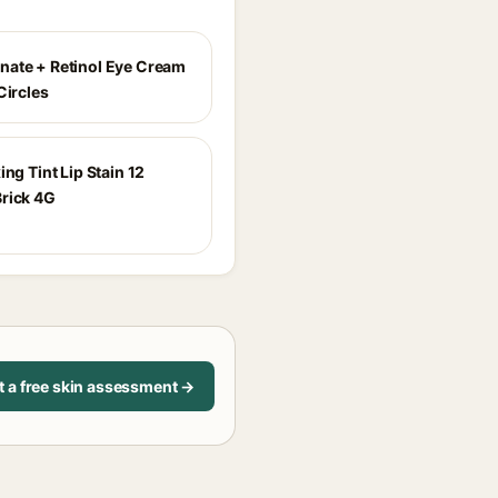
ate + Retinol Eye Cream
Circles
ing Tint Lip Stain 12
rick 4G
t a free skin assessment →