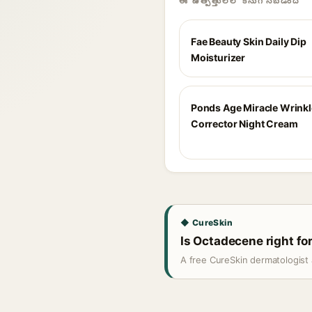
ఈ ఉత్పత్తులలో కనుగొనబడింది
Fae Beauty Skin Daily Dip
Moisturizer
Ponds Age Miracle Wrinkl
Corrector Night Cream
◆ CureSkin
Is Octadecene right fo
A free CureSkin dermatologist 