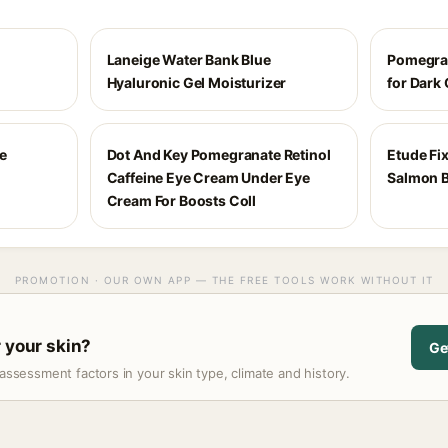
Laneige Water Bank Blue
Pomegran
Hyaluronic Gel Moisturizer
for Dark 
e
Dot And Key Pomegranate Retinol
Etude Fix
Caffeine Eye Cream Under Eye
Salmon B
Cream For Boosts Coll
PROMOTION · OUR OWN APP — THE FREE TOOLS WORK WITHOUT IT
r your skin?
Ge
assessment factors in your skin type, climate and history.