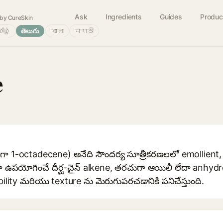
Ask
Ingredients
Guides
Produc
by CureSkin
ிழ்
తెలుగు
বাংলা
मराठी
e
 1-octadecene) అనేది సౌందర్య సూత్రీకరణలలో emollient, 
ఉపయోగించే దీర్ఘ-చైన్ alkene, తరచుగా ఆయిలీ లేదా anhydr
ability మరియు texture ను మెరుగుపరచడానికి పనిచేస్తుంది.