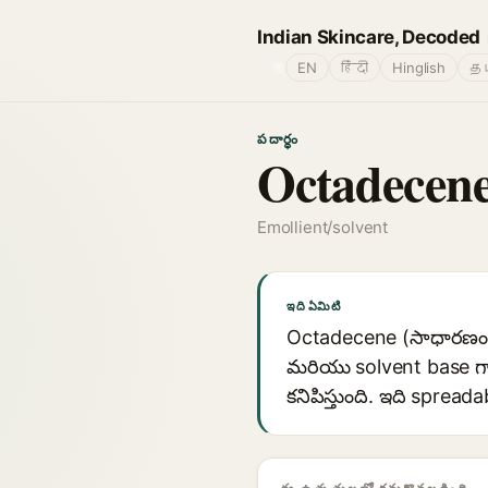
Indian Skincare, Decoded
🌐
EN
हिंदी
Hinglish
தம
పదార్థం
Octadecen
Emollient/solvent
ఇది ఏమిటి
Octadecene (సాధారణంగా
మరియు solvent base గా 
కనిపిస్తుంది. ఇది spread