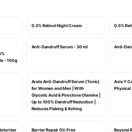
0.3% Retinol Night Cream
0.5% Ret
Anti-Dandruff Serum - 30 ml
Anti-Dan
 5%
de - 100g
Arata Anti-Dandruff Serum (Tonic)
Axis Y C
for Women and Men | With
Physical
Glycolic Acid & Piroctone Olamine |
Up to 100% Dandruff Reduction |
Reduces Flaking & Itching
isturizer
Barrier Repair Oil-Free
Beyond R