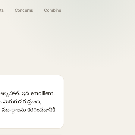
ts
Concerns
Combine
్కహాల్. ఇది emollient,
 మెరుగుపరుస్తుంది,
ార్థాలను కరిగించడానికి