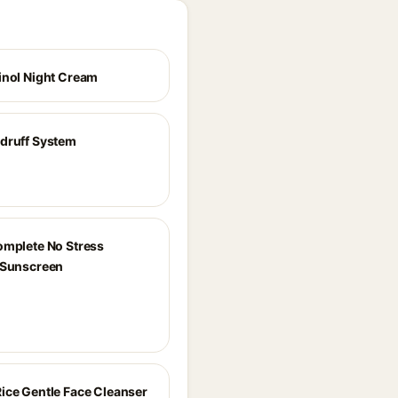
inol Night Cream
druff System
omplete No Stress
 Sunscreen
ice Gentle Face Cleanser