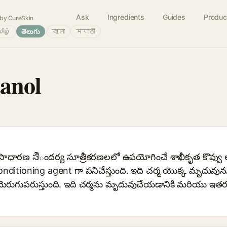
Ask
Ingredients
Guides
Produc
by CureSkin
ிழ்
తెలుగు
বাংলা
मराठी
anol
ాధారణ సौందర్య సూత్రీకరణలలో ఉపయోగించే శాఖీకృత కొవ్వు ఆల
itioning agent గా పనిచేస్తుంది. ఇది చర్మ యొక్క మృదువును
ుగుపరుస్తుంది. ఇది చర్మను మృదువుచేయడానికి మరియు ఇతర పద