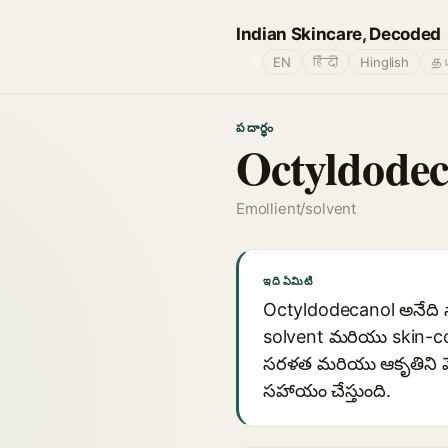
Indian Skincare, Decoded
🌐
EN
हिंदी
Hinglish
தம
పదార్థం
Octyldodec
Emollient/solvent
ఇది ఏమిటి
Octyldodecanol అనేది స
solvent మరియు skin-cond
సరళత మరియు ఆకృతిని మెర
సహాయం చేస్తుంది.