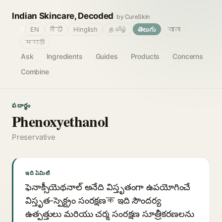
Indian Skincare, Decoded
by CureSkin
🌐
EN
हिंदी
Hinglish
தமிழ்
తెలుగు
বাংলা
मराठी
Ask
Ingredients
Guides
Products
Concerns
Combine
పదార్థం
Phenoxyethanol
Preservative
ఇది ఏమిటి
ఫెనాక్సీయెథనాల్ అనేది విస్తృతంగా ఉపయోగించే
విస్తృత-స్పెక్ట్రం సంరక్షణक ఇది సౌందర్య
ఉత్పత్తులు మరియు చర్మ సంరక్షణ సూత్రీకరణలను