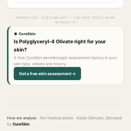
PROMOTION · OUR OWN APP — THE FREE TOOLS WORK
WITHOUT IT
◆ CureSkin
Is Polyglyceryl-4 Olivate right for your
skin?
A free CureSkin dermatologist assessment factors in your
skin type, climate and history.
Get a free skin assessment →
How we analyse
· Not medical advice · Indian Skincare, Decoded
by
CureSkin
.