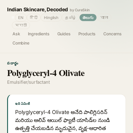
Indian Skincare, Decoded
by CureSkin
🌐
EN
हिंदी
Hinglish
தமிழ்
తెలుగు
বাংলা
मराठी
Ask
Ingredients
Guides
Products
Concerns
Combine
పదార్థం
Polyglyceryl-4 Olivate
Emulsifier/surfactant
ఇది ఏమిటి
Polyglyceryl-4 Olivate అనేది పాలిగ్లిసరిన్
మరియు ఆలివ్ ఆయిల్ ఫ్యాటీ యాసిడ్‌ల నుండి
ఉత్పత్తి చేయబడిన మృదువైన, వృక్ష-ఆధారిత