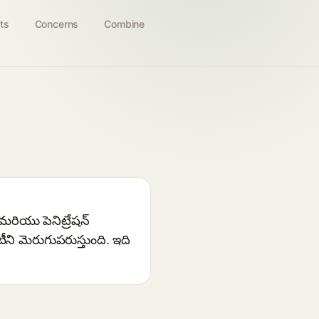
ts
Concerns
Combine
ం మరియు పెనిట్రేషన్
ీని మెరుగుపరుస్తుంది. ఇది