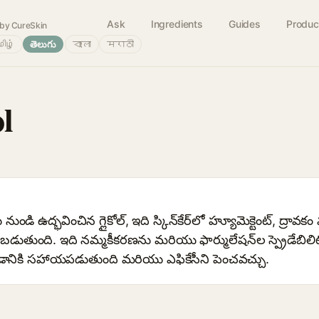
Ask
Ingredients
Guides
Produc
by CureSkin
ிழ்
తెలుగు
বাংলা
मराठी
l
ుండి ఉద్భవించిన గ్లైకోల్, ఇది స్కిన్‌కేర్‌లో హ్యూమెక్టెంట్‌, ద్రావక
డుతుంది. ఇది నమ్మకీకరణను మరియు ఫార్ములేషన్‌ల స్ప్రెడేబిలిట
డానికి సహాయపడుతుంది మరియు ఎఫికేసీని పెంచవచ్చు.