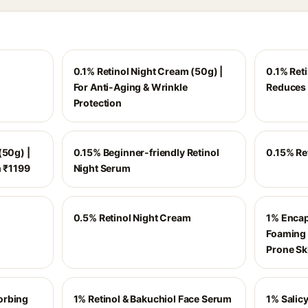
0.1% Retinol Night Cream (50g) |
0.1% Ret
For Anti-Aging & Wrinkle
Reduces 
Protection
(50g) |
0.15% Beginner-friendly Retinol
0.15% Re
h ₹1199
Night Serum
0.5% Retinol Night Cream
1% Encap
Foaming 
Prone Sk
orbing
1% Retinol & Bakuchiol Face Serum
1% Salicy