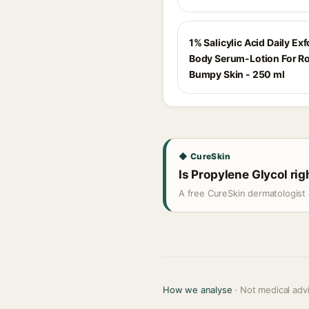
1% Salicylic Acid Daily Exf
Body Serum-Lotion For R
Bumpy Skin - 250 ml
◆ CureSkin
Is Propylene Glycol rig
A free CureSkin dermatologist 
How we analyse
· Not medical adv