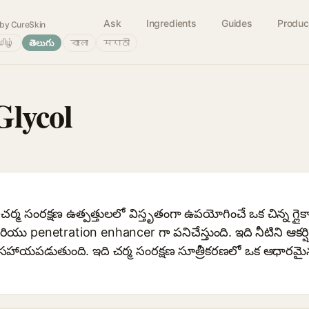
Ask
Ingredients
Guides
Produc
by CureSkin
ிழ்
తెలుగు
বাংলা
मराठी
Glycol
ర్మ సంరక్షణ ఉత్పత్తులలో విస్తృతంగా ఉపయోగించే ఒక చిన్న గ్లై
యు penetration enhancer గా పనిచేస్తుంది. ఇది నీటిని ఆకర
కి సహాయపడుతుంది. ఇది చర్మ సంరక్షణ సూత్రీకరణలో ఒక ఆధారమై