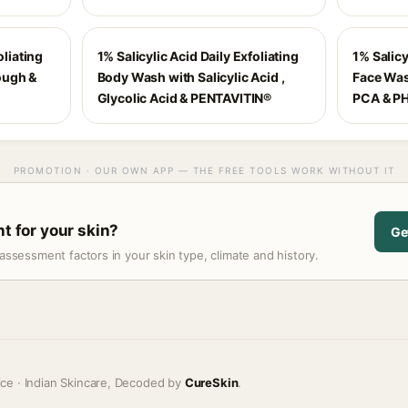
oliating
1% Salicylic Acid Daily Exfoliating
1% Salicy
ough &
Body Wash with Salicylic Acid ,
Face Wash
Glycolic Acid & PENTAVITIN®
PCA & PH
PROMOTION · OUR OWN APP — THE FREE TOOLS WORK WITHOUT IT
ht for your skin?
Ge
assessment factors in your skin type, climate and history.
ice · Indian Skincare, Decoded by
CureSkin
.