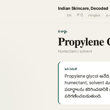
Indian Skincare, Decoded
🌐
EN
हिंदी
Hinglish
தம
పదార్థం
Propylene 
Humectant / solvent
ఇది ఏమిటి
Propylene glycol అనేది చ
humectant, solvent మరి
పదార్థాలను కరిగించడాని
పరిగణించబడుతుంది.