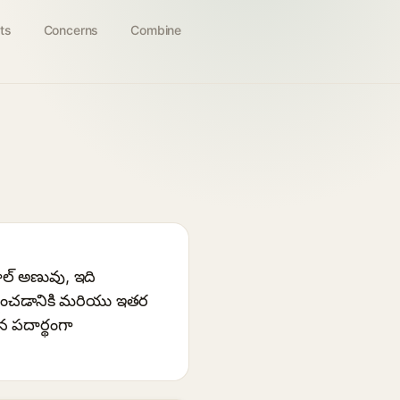
ts
Concerns
Combine
కాల్ అణువు, ఇది
్షించడానికి మరియు ఇతర
న పదార్థంగా