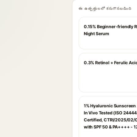
ఈ ఉత్పత్తులలో కనుగొనబడింది
0.15% Beginner-friendly R
Night Serum
0.3% Retinol + Ferulic Ac
1% Hyaluronic Sunscreen
In Vivo Tested (ISO 2444
Certified, CTRI/2025/02
with SPF 50 & PA++++ - 1