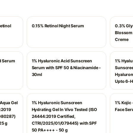
etinol
0.15% Retinol Night Serum
0.3% Gly
Blossom 
Creme
id Serum
1% Hyaluronic Acid Sunscreen
1% Hyalu
Serum with SPF 50 & Niacinamide -
Sunscree
30ml
Hyaluroni
Upto 6-H
 Aqua Gel
1% Hyaluronic Sunscreen
1% Kojic 
4:2019
Hydrating Gel In Vivo Tested (ISO
Face Ser
/080287)
24444:2019 Certified,
25 g
CTRI/2025/01/079445) with SPF
50 PA++++ - 50 g