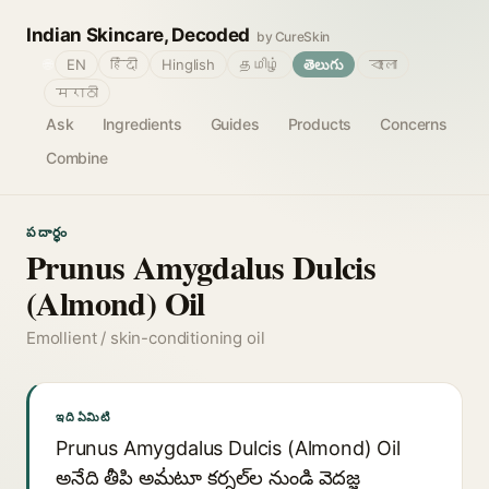
Indian Skincare, Decoded
by CureSkin
🌐
EN
हिंदी
Hinglish
தமிழ்
తెలుగు
বাংলা
मराठी
Ask
Ingredients
Guides
Products
Concerns
Combine
పదార్థం
Prunus Amygdalus Dulcis
(Almond) Oil
Emollient / skin-conditioning oil
ఇది ఏమిటి
Prunus Amygdalus Dulcis (Almond) Oil
అనేది తీపి అమंటూ కర్నల్‌ల నుండి వెదజ్జ