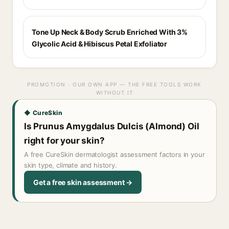
Tone Up Neck & Body Scrub Enriched With 3%
Glycolic Acid & Hibiscus Petal Exfoliator
PROMOTION · OUR OWN APP — THE FREE TOOLS WORK
WITHOUT IT
◆ CureSkin
Is Prunus Amygdalus Dulcis (Almond) Oil
right for your skin?
A free CureSkin dermatologist assessment factors in your
skin type, climate and history.
Get a free skin assessment →