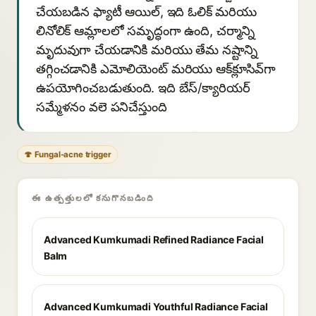
చేయబడిన ఫ్యాటీ ఆయిల్, ఇది ఓలిక్ మరియు
లినోలిక్ ఆమ్లాలలో సమృద్ధంగా ఉంది, చర్మాన్ని
మృదువుగా చేయడానికి మరియు తేమ నష్టాన్ని
తగ్గించడానికి ఎమోలియెంట్ మరియు ఆక్‌క్లూసివ్‌గా
ఉపయోగించబడుతుంది. ఇది బేస్/క్యారియర్
సమ్మేళనం వలె పనిచేస్తుంది
🍄 Fungal-acne trigger
ఈ ఉత్పత్తులలో కనుగొనబడింది
Advanced Kumkumadi Refined Radiance Facial
Balm
Advanced Kumkumadi Youthful Radiance Facial