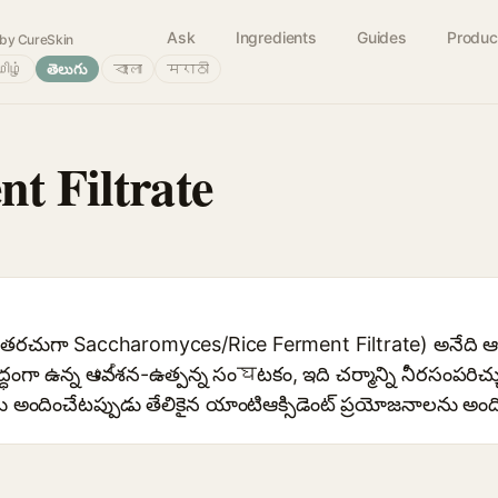
Ask
Ingredients
Guides
Produc
by CureSkin
ிழ்
తెలుగు
বাংলা
मराठी
t Filtrate
(తరచుగా Saccharomyces/Rice Ferment Filtrate) అనేది ఆమి
గా ఉన్న ఆవේశన-ఉత్పన్న సంघటకం, ఇది చర్మాన్ని నీరసంపరిచ్
ందించేటప్పుడు తేలికైన యాంటిఆక్సిడెంట్ ప్రయోజనాలను అందిస