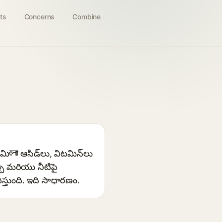
ts
Concerns
Combine
नோ ఆసిడ్‌లు, విటమిన్‌లు
చు మరియు నీటిపై
్తుంది. ఇది సాధారణం.