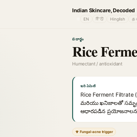
Indian Skincare, Decoded
🌐
EN
हिंदी
Hinglish
தம
పదార్థం
Rice Fermen
Humectant / antioxidant
ఇది ఏమిటి
Rice Ferment Filtrate 
మరియు ఖనిజాలతో సమృద్ధం
ఆధారపడిన ప్రయోజనాలను అ
🍄 Fungal-acne trigger