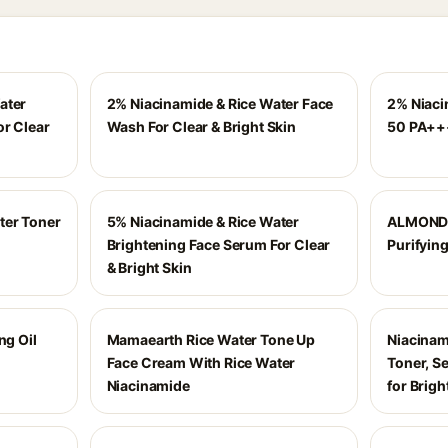
ater
2% Niacinamide & Rice Water Face
2% Niaci
or Clear
Wash For Clear & Bright Skin
50 PA++
ter Toner
5% Niacinamide & Rice Water
ALMOND 
Brightening Face Serum For Clear
Purifying
& Bright Skin
ng Oil
Mamaearth Rice Water Tone Up
Niacinami
Face Cream With Rice Water
Toner, S
Niacinamide
for Brigh