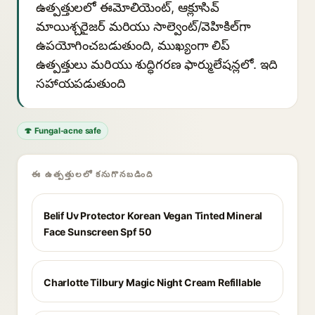
ఉత్పత్తులలో ఈమోలియెంట్, ఆక్లూసివ్
మాయిశ్చరైజర్ మరియు సాల్వెంట్/వెహికిల్‌గా
ఉపయోగించబడుతుంది, ముఖ్యంగా లిప్
ఉత్పత్తులు మరియు శుద్ధిగరణ ఫార్ములేషన్లలో. ఇది
సహాయపడుతుంది
🍄 Fungal-acne safe
ఈ ఉత్పత్తులలో కనుగొనబడింది
Belif Uv Protector Korean Vegan Tinted Mineral
Face Sunscreen Spf 50
Charlotte Tilbury Magic Night Cream Refillable