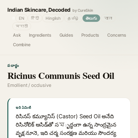
Indian Skincare, Decoded
by CureSkin
🌐
EN
हिंदी
Hinglish
தமிழ்
తెలుగు
বাংলা
मराठी
Ask
Ingredients
Guides
Products
Concerns
Combine
పదార్థం
Ricinus Communis Seed Oil
Emollient / occlusive
ఇది ఏమిటి
రిసినస్ కమ్యూనిస్ (Castor) Seed Oil అనేది
రిసినోలిక్ ఆసిడ్‌తో సমృద్ధంగా ఉన్న సాంద్రమైన
వృక్ష నూనె, ఇది చర్మ సంరక్షణ మరియు సౌందర్య