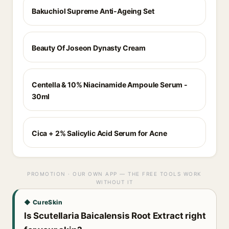
Bakuchiol Supreme Anti-Ageing Set
Beauty Of Joseon Dynasty Cream
Centella & 10% Niacinamide Ampoule Serum -
30ml
Cica + 2% Salicylic Acid Serum for Acne
PROMOTION · OUR OWN APP — THE FREE TOOLS WORK
WITHOUT IT
◆ CureSkin
Is Scutellaria Baicalensis Root Extract right