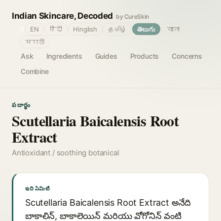
Indian Skincare, Decoded
by CureSkin
🌐
EN
हिंदी
Hinglish
தமிழ்
తెలుగు
বাংলা
मराठी
Ask
Ingredients
Guides
Products
Concerns
Combine
పదార్థం
Scutellaria Baicalensis Root
Extract
Antioxidant / soothing botanical
ఇది ఏమిటి
Scutellaria Baicalensis Root Extract అనేది
బాకాలిన్, బాకాలెయిన్ మరియు వోగోనిన్ వంటి