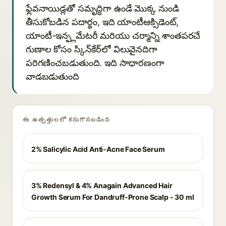
ఫ్లేవనాయిడ్లతో సమృద్ధిగా ఉండే మొక్క నుండి
తీసుకోబడిన పదార్థం, ఇది యాంటీఆక్సిడెంట్,
యాంటీ-ఇన్ఫ్లమేటరీ మరియు చర్మాన్ని శాంతపరచే
గుణాల కోసం స్కిన్‌కేర్‌లో విలువైనదిగా
పరిగణించబడుతుంది. ఇది సాధారణంగా
వాడబడుతుంది
ఈ ఉత్పత్తులలో కనుగొనబడింది
2% Salicylic Acid Anti-Acne Face Serum
3% Redensyl & 4% Anagain Advanced Hair
Growth Serum For Dandruff-Prone Scalp - 30 ml