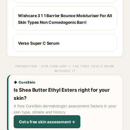
Wishcare 3 1 1 Barrier Bounce Moisturiser For All
Skin Types Non Comedogenic Barri
Verso Super C Serum
PROMOTION · OUR OWN APP — THE FREE TOOLS WORK
WITHOUT IT
◆ CureSkin
Is Shea Butter Ethyl Esters right for your
skin?
A free CureSkin dermatologist assessment factors in your
skin type, climate and history.
Get a free skin assessment →