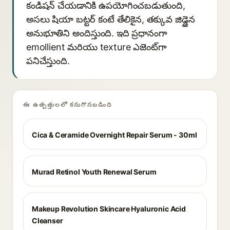
కండిషన్ చేయడానికి ఉపయోగించబడుతుంది,
అసలు షియా బట్టర్ కంటే తేలికైన, తక్కువ జిడ్డైన
అనుభూతిని అందిస్తుంది. ఇది ప్రధానంగా
emollient మరియు texture ఎజెంట్‌గా
పనిచేస్తుంది.
ఈ ఉత్పత్తులలో కనుగొనబడింది
Cica & Ceramide Overnight Repair Serum - 30ml
Murad Retinol Youth Renewal Serum
Makeup Revolution Skincare Hyaluronic Acid
Cleanser