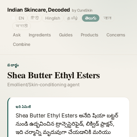
Indian Skincare, Decoded
by CureSkin
🌐
EN
हिंदी
Hinglish
தமிழ்
తెలుగు
বাংলা
मराठी
Ask
Ingredients
Guides
Products
Concerns
Combine
పదార్థం
Shea Butter Ethyl Esters
Emollient/Skin-conditioning agent
ఇది ఏమిటి
Shea Butter Ethyl Esters అనేది షియా బట్టర్
నుండి ఉద్భవించిన ట్రాన్సెస్టెరిఫైడ్, లిక్విడ్ ఫ్రాక్షన్,
ఇది చర్మాన్ని మృదువుగా చేయడానికి మరియు