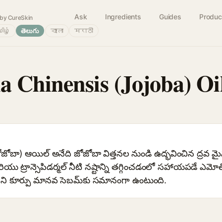
Ask
Ingredients
Guides
Produc
by CureSkin
ிழ்
తెలుగు
বাংলা
मराठी
 Chinensis (Jojoba) Oi
జోజోబా) ఆయిల్ అనేది జోజోబా విత్తనల నుండి ఉద్భవించిన ద్రవ మైనప
 ట్రాన్సెపిడర్మల్ నీటి నష్టాన్ని తగ్గించడంలో సహాయపడే ఎమోలియెం
ి కూర్పు మానవ సెబమ్‌కు సమానంగా ఉంటుంది.