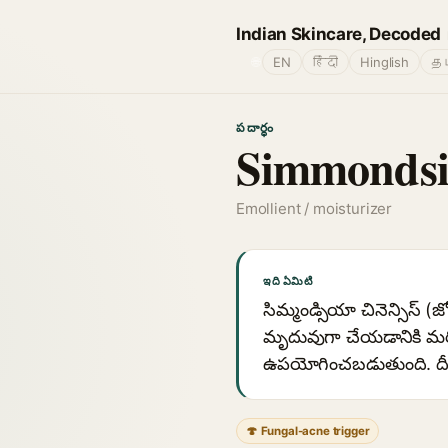
Indian Skincare, Decoded
🌐
EN
हिंदी
Hinglish
தம
పదార్థం
Simmondsia
Emollient / moisturizer
ఇది ఏమిటి
సిమ్మండ్సియా చినెన్సిస్ (
మృదువుగా చేయడానికి మరియు
ఉపయోగించబడుతుంది. దీన
🍄 Fungal-acne trigger