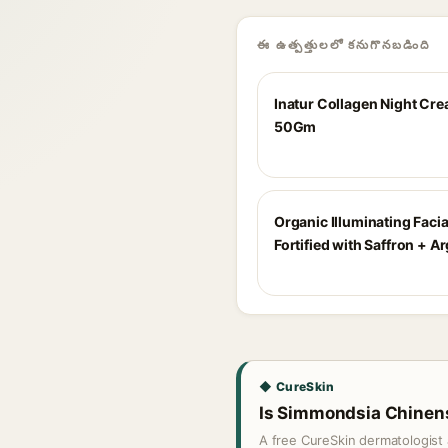
ఈ ఉత్పత్తులలో కనుగొనబడింది
Inatur Collagen Night Cr
50Gm
Organic Illuminating Facial
Fortified with Saffron + A
◆ CureSkin
Is Simmondsia Chinensi
A free CureSkin dermatologist 