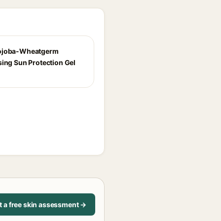
ojoba-Wheatgerm
sing Sun Protection Gel
t a free skin assessment →