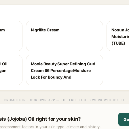
eam
Nigrilite Cream
Nosun J
Moisturi
(TUBE)
 Oil
Moxie Beauty Super Defining Curl
rgan
Cream 96 Percentage Moisture
Lock For Bouncy And
PROMOTION · OUR OWN APP — THE FREE TOOLS WORK WITHOUT IT
s (Jojoba) Oil right for your skin?
Ge
assessment factors in your skin type, climate and history.