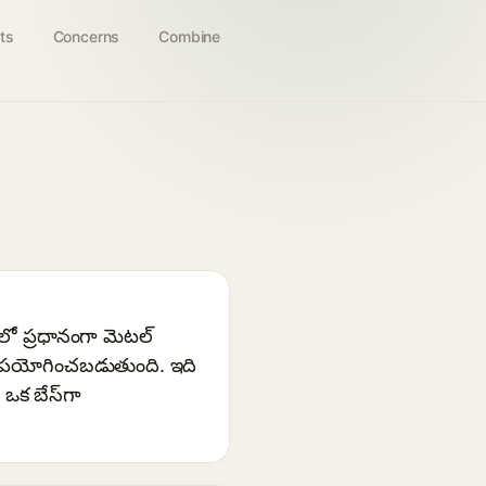
ts
Concerns
Combine
లో ప్రధానంగా మెటల్
గా ఉపయోగించబడుతుంది. ఇది
ఒక బేస్‌గా