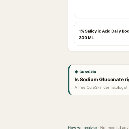
1% Salicylic Acid Daily Bo
300 ML
◆ CureSkin
Is Sodium Gluconate ri
A free CureSkin dermatologist 
How we analyse
· Not medical adv