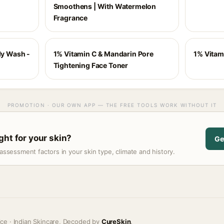
Smoothens | With Watermelon
Fragrance
dy Wash -
1% Vitamin C & Mandarin Pore
1% Vitam
Tightening Face Toner
PROMOTION · OUR OWN APP — THE FREE TOOLS WORK WITHOUT IT
ght for your skin?
Ge
assessment factors in your skin type, climate and history.
ice · Indian Skincare, Decoded by
CureSkin
.