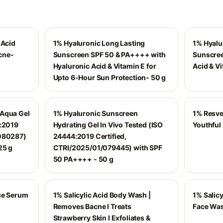
 Acid
1% Hyaluronic Long Lasting
1% Hyalu
cne-
Sunscreen SPF 50 & PA++++ with
Sunscree
Hyaluronic Acid & Vitamin E for
Acid & Vi
Upto 6-Hour Sun Protection- 50 g
 Aqua Gel
1% Hyaluronic Sunscreen
1% Resve
4:2019
Hydrating Gel In Vivo Tested (ISO
Youthful
/080287)
24444:2019 Certified,
25 g
CTRI/2025/01/079445) with SPF
50 PA++++ - 50 g
ace Serum
1% Salicylic Acid Body Wash |
1% Salicy
Removes Bacne I Treats
Face Was
Strawberry Skin I Exfoliates &