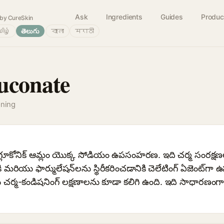
Ask
Ingredients
Guides
Produc
by CureSkin
ிழ்
తెలుగు
বাংলা
मराठी
uconate
oning
 గ్లూకోనిక్ ఆమ్లం యొక్క సోడియం ఉపసంహరణ. ఇది చర్మ సంరక్షణ
మరియు ఫార్ములేషన్‌లను స్థిరీకరించడానికి చెలేటింగ్ ఏజెంట్‌
 చర్మ-కండిషనింగ్ లక్షణాలను కూడా కలిగి ఉంది. ఇది సాధారణంగా 