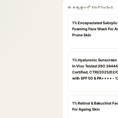
ఈ ఉత్పత్తులలో కనుగొనబడింది
1% Encapsulated Salicylic
Foaming Face Wash For A
Prone Skin
1% Hyaluronic Sunscreen
In Vivo Tested (ISO 2444
Certified, CTRI/2025/02
with SPF 50 & PA++++ - 1
1% Retinol & Bakuchiol F
For Ageing Skin