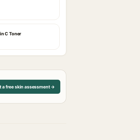
in C Toner
t a free skin assessment →