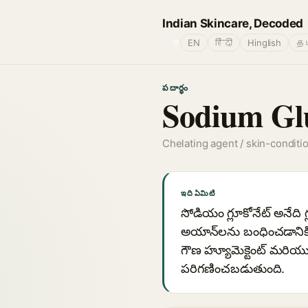
Indian Skincare, Decoded
🌐
EN
हिंदी
Hinglish
தம
పదార్థం
Sodium Gl
Chelating agent / skin-conditi
ఇది ఏమిటి
సోడియం గ్లూకోనేట్ అనేది
అయాన్‌లను బంధించడానికి 
గౌణ హ్యూమెక్టెంట్ మరియు
పరిగణించబడుతుంది.