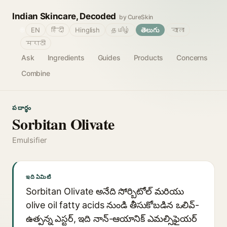
Indian Skincare, Decoded
by CureSkin
🌐
EN
हिंदी
Hinglish
தமிழ்
తెలుగు
বাংলা
मराठी
Ask
Ingredients
Guides
Products
Concerns
Combine
పదార్థం
Sorbitan Olivate
Emulsifier
ఇది ఏమిటి
Sorbitan Olivate అనేది సోర్బిటోల్ మరియు
olive oil fatty acids నుండి తీసుకోబడిన ఒలివ్-
ఉత్పన్న ఎస్టర్, ఇది నాన్-ఆయానిక్ ఎమల్సిఫైయర్