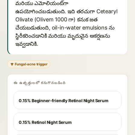
మరియు ఎమోలియంట్‌గా
ఉపయోగించబడుతుంది. ఇది తరచుగా Cetearyl
Olivate (Olivem 1000 గా) కనుక జత
చేయబడుతుంది, oil-in-water emulsions ను
స్థిరీకరించడానికి మరియు మృదువైన ఆకర్షణను
ఇవ్వడానికి.
🍄 Fungal-acne trigger
ఈ ఉత్పత్తులలో కనుగొనబడింది
0.15% Beginner-friendly Retinol Night Serum
0.15% Retinol Night Serum