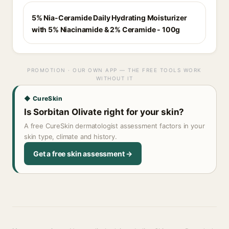
5% Nia-Ceramide Daily Hydrating Moisturizer
with 5% Niacinamide & 2% Ceramide - 100g
PROMOTION · OUR OWN APP — THE FREE TOOLS WORK
WITHOUT IT
◆ CureSkin
Is Sorbitan Olivate right for your skin?
A free CureSkin dermatologist assessment factors in your
skin type, climate and history.
Get a free skin assessment →