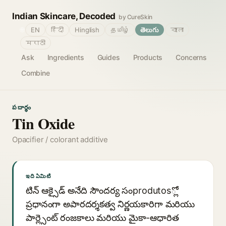
Indian Skincare, Decoded
by CureSkin
🌐
EN
हिंदी
Hinglish
தமிழ்
తెలుగు
বাংলা
मराठी
Ask
Ingredients
Guides
Products
Concerns
Combine
పదార్థం
Tin Oxide
Opacifier / colorant additive
ఇది ఏమిటి
టిన్ ఆక్సైడ్ అనేది సౌందర్య సంprodutos్లో
ప్రధానంగా అపారదర్శకత్వ నిర్ణయకారిగా మరియు
పార్ల్సెంట్ రంజకాలు మరియు మైకా-ఆధారిత