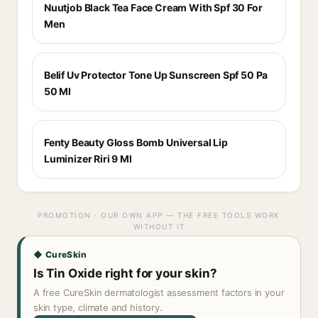
Nuutjob Black Tea Face Cream With Spf 30 For
Men
Belif Uv Protector Tone Up Sunscreen Spf 50 Pa
50 Ml
Fenty Beauty Gloss Bomb Universal Lip
Luminizer Riri 9 Ml
PROMOTION · OUR OWN APP — THE FREE TOOLS WORK
WITHOUT IT
◆ CureSkin
Is Tin Oxide right for your skin?
A free CureSkin dermatologist assessment factors in your
skin type, climate and history.