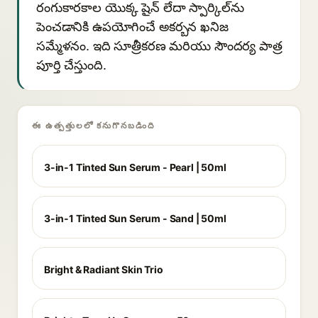
రంగుకారకాల యొక్క షైన్ లేదా స్పార్కిల్‌ను
పెంచడానికి ఉపయోగించే అకర్బన ఖనిజ
సమ్మేళనం. ఇది సూత్రీకరణ మరియు సౌందర్య పాత్ర
పూర్తి చేస్తుంది.
ఈ ఉత్పత్తులలో కనుగొనబడింది
3-in-1 Tinted Sun Serum - Pearl | 50ml
3-in-1 Tinted Sun Serum - Sand | 50ml
Bright & Radiant Skin Trio