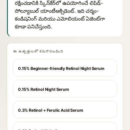
రక్షించడానికి స్కిన్‌కేర్‌లో ఉపయోగించే లిపిడ్-
సోల్యూబుల్ యాంటీఆక్సిడెంట్. ఇది చర్మం-
కండిషనింగ్ మరియు ఎమోలియంట్ ఏజెంట్‌గా
కూడా పనిచేస్తుంది.
ఈ ఉత్పత్తులలో కనుగొనబడింది
0.15% Beginner-friendly Retinol Night Serum
0.15% Retinol Night Serum
0.3% Retinol + Ferulic Acid Serum