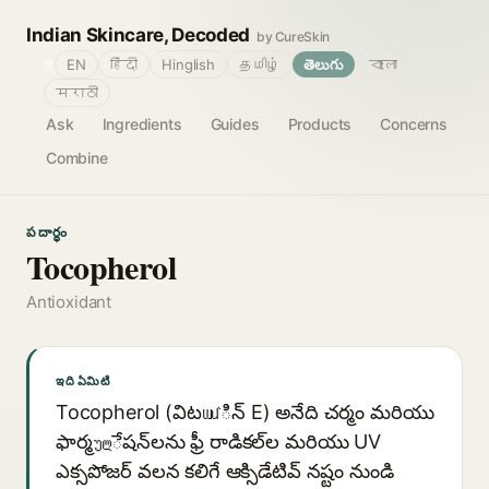
Indian Skincare, Decoded
by CureSkin
🌐
EN
हिंदी
Hinglish
தமிழ்
తెలుగు
বাংলা
मराठी
Ask
Ingredients
Guides
Products
Concerns
Combine
పదార్థం
Tocopherol
Antioxidant
ఇది ఏమిటి
Tocopherol (విటամిన్ E) అనేది చర్మం మరియు
ఫార్మულేషన్‌లను ఫ్రీ రాడికల్‌ల మరియు UV
ఎక్సపోజర్ వలన కలిగే ఆక్సిడేటివ్ నష్టం నుండి