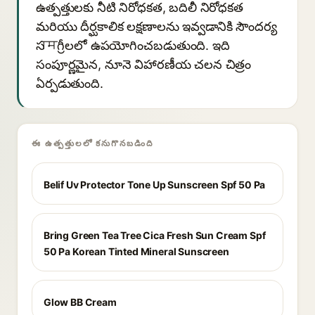
ఉత్పత్తులకు నీటి నిరోధకత, బదిలీ నిరోధకత
మరియు దీర్ఘకాలిక లక్షణాలను ఇవ్వడానికి సౌందర్య
సामగ్రీలలో ఉపయోగించబడుతుంది. ఇది
సంపూర్ణమైన, నూనె విహారణీయ చలన చిత్రం
ఏర్పడుతుంది.
ఈ ఉత్పత్తులలో కనుగొనబడింది
Belif Uv Protector Tone Up Sunscreen Spf 50 Pa
Bring Green Tea Tree Cica Fresh Sun Cream Spf
50 Pa Korean Tinted Mineral Sunscreen
Glow BB Cream