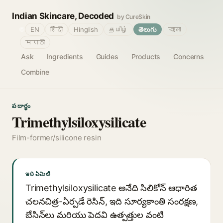
Indian Skincare, Decoded
by CureSkin
🌐
EN
हिंदी
Hinglish
தமிழ்
తెలుగు
বাংলা
मराठी
Ask
Ingredients
Guides
Products
Concerns
Combine
పదార్థం
Trimethylsiloxysilicate
Film-former/silicone resin
ఇది ఏమిటి
Trimethylsiloxysilicate అనేది సిలికోన్ ఆధారిత
చలనచిత్ర-ఏర్పడే రెసిన్, ఇది సూర్యకాంతి సంరక్షణ,
బేసిన్‌లు మరియు పెదవి ఉత్పత్తుల వంటి