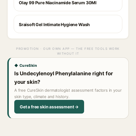
Olay 99 Pure Niacinamide Serum 30Ml
Sraisoft Gel Intimate Hygiene Wash
PROMOTION · OUR OWN APP — THE FREE TOOLS WORK
WITHOUT IT
◆ CureSkin
Is Undecylenoyl Phenylalanine right for
your skin?
A free CureSkin dermatologist assessment factors in your
skin type, climate and history.
Get a free skin assessment →