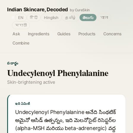
Indian Skincare, Decoded
by CureSkin
🌐
EN
हिंदी
Hinglish
தமிழ்
తెలుగు
বাংলা
मराठी
Ask
Ingredients
Guides
Products
Concerns
Combine
పదార్థం
Undecylenoyl Phenylalanine
Skin-brightening active
ఇది ఏమిటి
Undecylenoyl Phenylalanine అనేది సింథటిక్
అమైనో ఆసిడ్ ఉత్పన్నం, ఇది మెలనోసైట్ రిసెప్టర్‌ల
(alpha-MSH మరియు beta-adrenergic) వద్ద