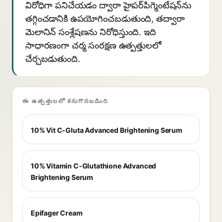
విరోధిగా పనిచేయడం ద్వారా హైపర్‌పిగ్మెంటేషన్‌ను
తగ్గించడానికి ఉపయోగించబడుతుంది, తద్వారా
మెలానిన్ సంశ్లేషణను నిరోధిస్తుంది. ఇది
సాధారణంగా చర్మ సంరక్షణ ఉత్పత్తులలో
చేర్చబడుతుంది.
ఈ ఉత్పత్తులలో కనుగొనబడింది
10% Vit C-Gluta Advanced Brightening Serum
10% Vitamin C-Glutathione Advanced
Brightening Serum
Epifager Cream