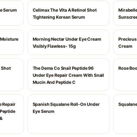
ye Serum
Celimax The Vita A Retinol Shot
Mirabell
Tightening Korean Serum
Sunscre
 Moisture
Morning Nectar Under Eye Cream
Precious
Visibly Flawless- 15g
Cream
l Shot
The Dema Co Snail Peptide 96
Rose Boo
Under Eye Repair Cream With Snail
Mucin And Peptide C
e Repair
Spanish Squalane Roll-On Under
Squalane
 Peptide
Eye Serum
 &