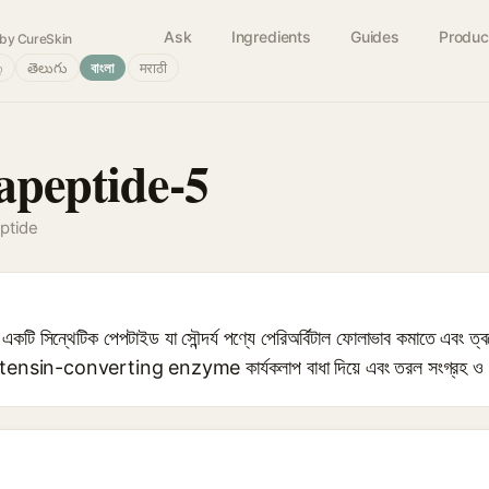
Ask
Ingredients
Guides
Produc
by CureSkin
்
తెలుగు
বাংলা
मराठी
apeptide-5
ptide
িন্থেটিক পেপটাইড যা সৌন্দর্য পণ্যে পেরিঅর্বিটাল ফোলাভাব কমাতে এবং ত্ব
otensin-converting enzyme কার্যকলাপ বাধা দিয়ে এবং তরল সংগ্রহ ও গ