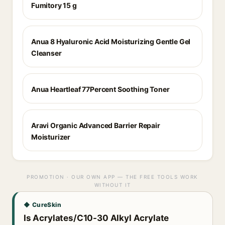
Fumitory 15 g
Anua 8 Hyaluronic Acid Moisturizing Gentle Gel
Cleanser
Anua Heartleaf 77Percent Soothing Toner
Aravi Organic Advanced Barrier Repair
Moisturizer
PROMOTION · OUR OWN APP — THE FREE TOOLS WORK
WITHOUT IT
◆ CureSkin
Is Acrylates/C10-30 Alkyl Acrylate