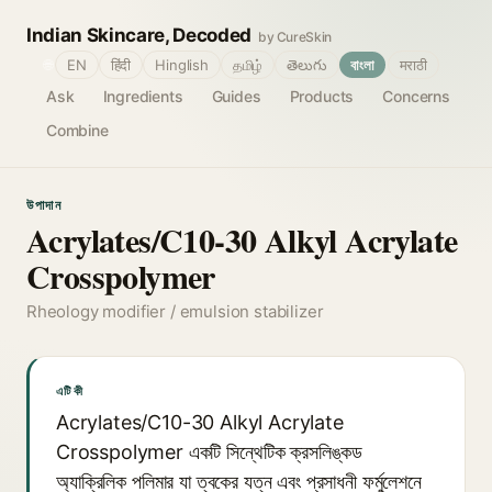
Indian Skincare, Decoded
by CureSkin
🌐
EN
हिंदी
Hinglish
தமிழ்
తెలుగు
বাংলা
मराठी
Ask
Ingredients
Guides
Products
Concerns
Combine
উপাদান
Acrylates/C10-30 Alkyl Acrylate
Crosspolymer
Rheology modifier / emulsion stabilizer
এটি কী
Acrylates/C10-30 Alkyl Acrylate
Crosspolymer একটি সিন্থেটিক ক্রসলিঙ্কড
অ্যাক্রিলিক পলিমার যা ত্বকের যত্ন এবং প্রসাধনী ফর্মুলেশনে