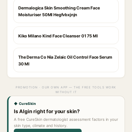
Dermalogica Skin Smoothing Cream Face
Moisturiser 50Ml Hegfvbxjnjn
Kiko Milano Kind Face Cleanser 01 75 Ml
The Derma Co Nia Zelaic Oil Control Face Serum
30 Ml
PROMOTION · OUR OWN APP — THE FREE TOOLS WORK
WITHOUT IT
◆ CureSkin
Is Algin right for your skin?
A free CureSkin dermatologist assessment factors in your
skin type, climate and history.