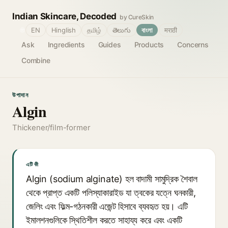
Indian Skincare, Decoded
by CureSkin
🌐
EN
Hinglish
தமிழ்
తెలుగు
বাংলা
मराठी
Ask
Ingredients
Guides
Products
Concerns
Combine
উপাদান
Algin
Thickener/film-former
এটি কী
Algin (sodium alginate) হল বাদামী সামুদ্রিক শৈবাল
থেকে প্রাপ্ত একটি পলিস্যাকারাইড যা ত্বকের যত্নে ঘনকারী,
জেলিং এবং ফিল্ম-গঠনকারী এজেন্ট হিসাবে ব্যবহৃত হয়। এটি
ইমালশনগুলিকে স্থিতিশীল করতে সাহায্য করে এবং একটি