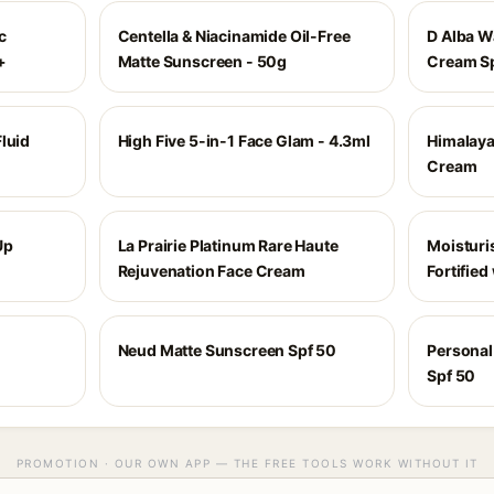
c
Centella & Niacinamide Oil-Free
D Alba W
+
Matte Sunscreen - 50g
Cream Sp
luid
High Five 5-in-1 Face Glam - 4.3ml
Himalaya
Cream
Up
La Prairie Platinum Rare Haute
Moisturi
Rejuvenation Face Cream
Fortified
Neud Matte Sunscreen Spf 50
Personal
Spf 50
PROMOTION · OUR OWN APP — THE FREE TOOLS WORK WITHOUT IT