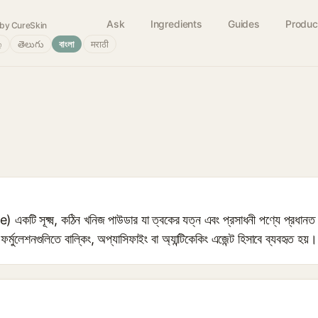
Ask
Ingredients
Guides
Produc
by CureSkin
்
తెలుగు
বাংলা
मराठी
টি সূক্ষ্ম, কঠিন খনিজ পাউডার যা ত্বকের যত্ন এবং প্রসাধনী পণ্যে প্রধানত মা
 ফর্মুলেশনগুলিতে বাল্কিং, অপ্যাসিফাইং বা অ্যান্টিকেকিং এজেন্ট হিসাবে ব্যবহৃত হয়। 