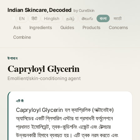
Indian Skincare, Decoded
by CureSkin
🌐
EN
हिंदी
Hinglish
தமிழ்
తెలుగు
বাংলা
मराठी
Ask
Ingredients
Guides
Products
Concerns
Combine
উপাদান
Capryloyl Glycerin
Emollient/skin-conditioning agent
এটি কী
Capryloyl Glycerin হল ক্যাপ্রিলিক (অক্টানোইক)
অ্যাসিডের একটি গ্লিসারিল এস্টার যা প্রসাধনী ফর্মুলেশনে
প্রধানত ইমোলিয়েন্ট, ত্বক-কন্ডিশনিং এজেন্ট এবং টেক্সচার
উন্নয়নকারী হিসাবে ব্যবহৃত হয়। এটি ত্বক নরম করতে এবং