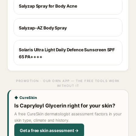
Salyzap Spray for Body Acne
Salyzap-AZ Body Spray
Solaris Ultra Light Daily Defence Sunscreen SPF
65 PA++++
PROMOTION · OUR OWN APP — THE FREE TOOLS WORK
WITHOUT IT
◆ CureSkin
Is Capryloyl Glycerin right for your skin?
A free CureSkin dermatologist assessment factors in your
skin type, climate and history.
Get a free skin assessment →