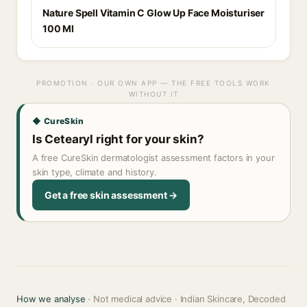
Nature Spell Vitamin C Glow Up Face Moisturiser
100 Ml
PROMOTION · OUR OWN APP — THE FREE TOOLS WORK
WITHOUT IT
◆ CureSkin
Is Cetearyl right for your skin?
A free CureSkin dermatologist assessment factors in your
skin type, climate and history.
Get a free skin assessment →
How we analyse
· Not medical advice · Indian Skincare, Decoded