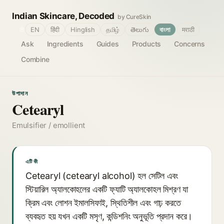
Indian Skincare, Decoded
by CureSkin
🌐
EN
हिंदी
Hinglish
தமிழ்
తెలుగు
বাংলা
मराठी
Ask
Ingredients
Guides
Products
Concerns
Combine
উপাদান
Cetearyl
Emulsifier / emollient
এটি কী
Cetearyl (cetearyl alcohol) হল সেটিল এবং
স্টিয়ারিল অ্যালকোহলের একটি ফ্যাটি অ্যালকোহল মিশ্রণ যা
ক্রিম এবং লোশন ইমালসিফাই, স্থিতিশীল এবং গাঢ় করতে
ব্যবহৃত হয় যখন একটি মসৃণ, কন্ডিশনিং অনুভূতি প্রদান করে।