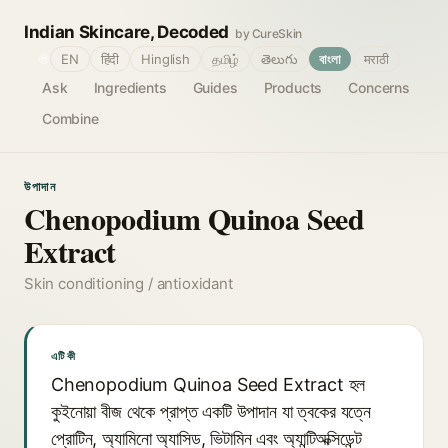
Indian Skincare, Decoded
by CureSkin
🌐
EN
हिंदी
Hinglish
தமிழ்
తెలుగు
বাংলা
मराठी
Ask
Ingredients
Guides
Products
Concerns
Combine
উপাদান
Chenopodium Quinoa Seed
Extract
Skin conditioning / antioxidant
এটি কী
Chenopodium Quinoa Seed Extract হল
কুইনোয়া বীজ থেকে প্রাপ্ত একটি উপাদান যা ত্বকের যত্নে
প্রোটিন, অ্যামিনো অ্যাসিড, ভিটামিন এবং অ্যান্টিঅক্সিডেন্ট