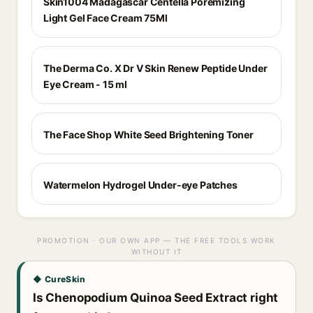
Skin1004 Madagascar Centella Poremizing
Light Gel Face Cream 75Ml
The Derma Co. X Dr V Skin Renew Peptide Under
Eye Cream - 15 ml
The Face Shop White Seed Brightening Toner
Watermelon Hydrogel Under-eye Patches
PROMOTION · OUR OWN APP — THE FREE TOOLS WORK
WITHOUT IT
◆ CureSkin
Is Chenopodium Quinoa Seed Extract right