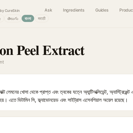
Ask
Ingredients
Guides
Produc
by CureSkin
்
తెలుగు
বাংলা
मराठी
on Peel Extract
nt
াক্ট লেমনের খোসা থেকে প্রাপ্ত এবং ত্বকের যত্নে অ্যান্টিঅক্সিডেন্ট, অ্যাস্ট্রিঞ্জেন্ট 
 হয়। এতে ভিটামিন সি, ফ্ল্যাভোনয়েড এবং সাইট্রাস এসেনশিয়াল অয়েল রয়েছে।