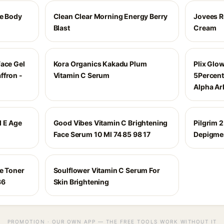
me Body
Clean Clear Morning Energy Berry
Jovees R
Blast
Cream
Face Gel
Kora Organics Kakadu Plum
Plix Glo
ffron -
Vitamin C Serum
5Percent
Alpha Ar
d E Age
Good Vibes Vitamin C Brightening
Pilgrim 
Face Serum 10 Ml 74 85 98 17
Depigmen
ce Toner
Soulflower Vitamin C Serum For
86
Skin Brightening
PROMOTION · OUR OWN APP — THE FREE TOOLS WORK WITHOUT IT