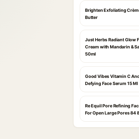
Brighten Exfoliating Crè
Butter
Just Herbs Radiant Glow 
Cream with Mandarin & Sa
50ml
Good Vibes Vitamin C An
Defying Face Serum 15 Ml
Re Equil Pore Refining Fa
For Open Large Pores 84 