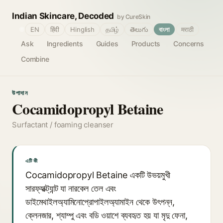
Indian Skincare, Decoded
by CureSkin
🌐
EN
हिंदी
Hinglish
தமிழ்
తెలుగు
বাংলা
मराठी
Ask
Ingredients
Guides
Products
Concerns
Combine
উপাদান
Cocamidopropyl Betaine
Surfactant / foaming cleanser
এটি কী
Cocamidopropyl Betaine একটি উভয়মুখী
সারফ্যাক্ট্যান্ট যা নারকেল তেল এবং
ডাইমেথাইলঅ্যামিনোপ্রোপাইলঅ্যামাইন থেকে উৎপন্ন,
ক্লেনজার, শ্যাম্পু এবং বডি ওয়াশে ব্যবহৃত হয় যা মৃদু ফেনা,