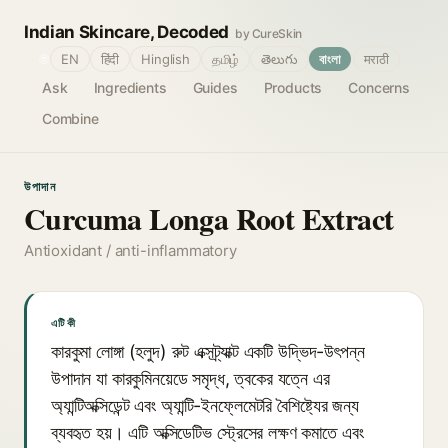
Indian Skincare, Decoded
by CureSkin
🌐
EN
हिंदी
Hinglish
தமிழ்
తెలుగు
বাংলা
मराठी
Ask
Ingredients
Guides
Products
Concerns
Combine
উপাদান
Curcuma Longa Root Extract
Antioxidant / anti-inflammatory
এটি কী
কারকুমা লোঙ্গা (হলুদ) রুট এক্সট্র্যাক্ট একটি উদ্ভিদ-উৎপন্ন
উপাদান যা কারকুমিনয়েডে সমৃদ্ধ, ত্বকের যত্নে এর
অ্যান্টিঅক্সিডেন্ট এবং অ্যান্টি-ইনফ্লেমেটরি বৈশিষ্ট্যের জন্য
ব্যবহৃত হয়। এটি অক্সিডেটিভ স্ট্রেসের লক্ষণ কমাতে এবং