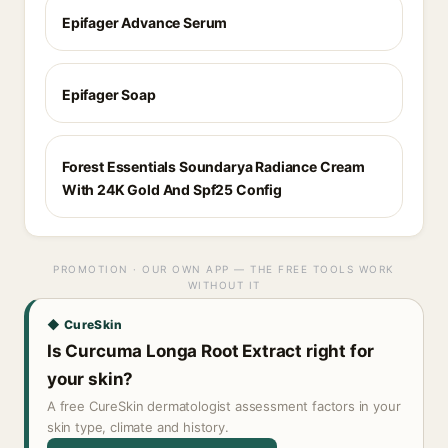
Epifager Advance Serum
Epifager Soap
Forest Essentials Soundarya Radiance Cream
With 24K Gold And Spf25 Config
PROMOTION · OUR OWN APP — THE FREE TOOLS WORK
WITHOUT IT
◆ CureSkin
Is Curcuma Longa Root Extract right for
your skin?
A free CureSkin dermatologist assessment factors in your
skin type, climate and history.