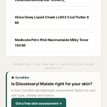
Hince Dewy Liquid Cheek Lc003 Cool Flutter 6
Ml
Medicube Pdrn Pink Niacinamaide Milky Toner
150 Ml
PROMOTION · OUR OWN APP — THE FREE TOOLS WORK
WITHOUT IT
◆ CureSkin
Is Diisostearyl Malate right for your skin?
A free CureSkin dermatologist assessment factors in your
skin type, climate and history.
Get a free skin assessment →