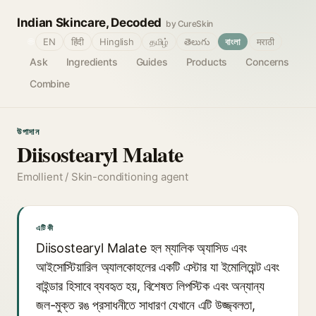
Indian Skincare, Decoded
by CureSkin
🌐
EN
हिंदी
Hinglish
தமிழ்
తెలుగు
বাংলা
मराठी
Ask
Ingredients
Guides
Products
Concerns
Combine
উপাদান
Diisostearyl Malate
Emollient / Skin-conditioning agent
এটি কী
Diisostearyl Malate হল ম্যালিক অ্যাসিড এবং
আইসোস্টিয়ারিল অ্যালকোহলের একটি এস্টার যা ইমোলিয়েন্ট এবং
বাইন্ডার হিসাবে ব্যবহৃত হয়, বিশেষত লিপস্টিক এবং অন্যান্য
জল-মুক্ত রঙ প্রসাধনীতে সাধারণ যেখানে এটি উজ্জ্বলতা,