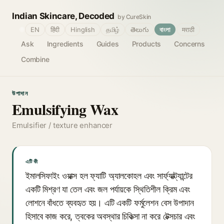
Indian Skincare, Decoded
by CureSkin
🌐
EN
हिंदी
Hinglish
தமிழ்
తెలుగు
বাংলা
मराठी
Ask
Ingredients
Guides
Products
Concerns
Combine
উপাদান
Emulsifying Wax
Emulsifier / texture enhancer
এটি কী
ইমালসিফাইং ওয়াক্স হল ফ্যাটি অ্যালকোহল এবং সার্ফ্যাক্ট্যান্টের
একটি মিশ্রণ যা তেল এবং জল পর্যায়কে স্থিতিশীল ক্রিম এবং
লোশনে বাঁধতে ব্যবহৃত হয়। এটি একটি ফর্মুলেশন বেস উপাদান
হিসাবে কাজ করে, ত্বকের অবস্থার চিকিত্সা না করে টেক্সচার এবং