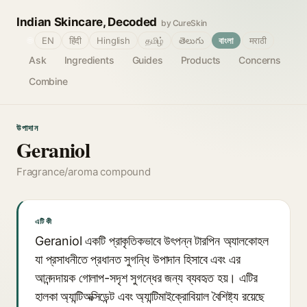
Indian Skincare, Decoded
by CureSkin
🌐
EN
हिंदी
Hinglish
தமிழ்
తెలుగు
বাংলা
मराठी
Ask
Ingredients
Guides
Products
Concerns
Combine
উপাদান
Geraniol
Fragrance/aroma compound
এটি কী
Geraniol একটি প্রাকৃতিকভাবে উৎপন্ন টারপিন অ্যালকোহল
যা প্রসাধনীতে প্রধানত সুগন্ধি উপাদান হিসাবে এবং এর
আনন্দদায়ক গোলাপ-সদৃশ সুগন্ধের জন্য ব্যবহৃত হয়। এটির
হালকা অ্যান্টিঅক্সিডেন্ট এবং অ্যান্টিমাইক্রোবিয়াল বৈশিষ্ট্য রয়েছে