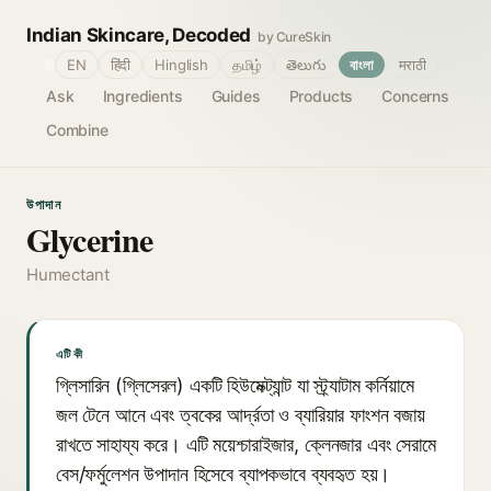
Indian Skincare, Decoded
by CureSkin
🌐
EN
हिंदी
Hinglish
தமிழ்
తెలుగు
বাংলা
मराठी
Ask
Ingredients
Guides
Products
Concerns
Combine
উপাদান
Glycerine
Humectant
এটি কী
গ্লিসারিন (গ্লিসেরল) একটি হিউমেক্ট্যান্ট যা স্ট্র্যাটাম কর্নিয়ামে
জল টেনে আনে এবং ত্বকের আর্দ্রতা ও ব্যারিয়ার ফাংশন বজায়
রাখতে সাহায্য করে। এটি ময়েশ্চারাইজার, ক্লেনজার এবং সেরামে
বেস/ফর্মুলেশন উপাদান হিসেবে ব্যাপকভাবে ব্যবহৃত হয়।