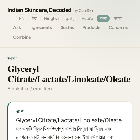
Indian Skincare, Decoded
by CureSkin
🌐
EN
हिंदी
Hinglish
தமிழ்
తెలుగు
বাংলা
मराठी
Ask
Ingredients
Guides
Products
Concerns
Combine
উপাদান
Glyceryl
Citrate/Lactate/Linoleate/Oleate
Emulsifier / emollient
এটি কী
Glyceryl Citrate/Lactate/Linoleate/Oleate
হল একটি গ্লিসারিন-উৎপন্ন এস্টার মিশ্রণ যা ক্রিম এবং
লোশনে একটি অ-আয়নিক তেল-জলের ইমালসিফায়ার এবং