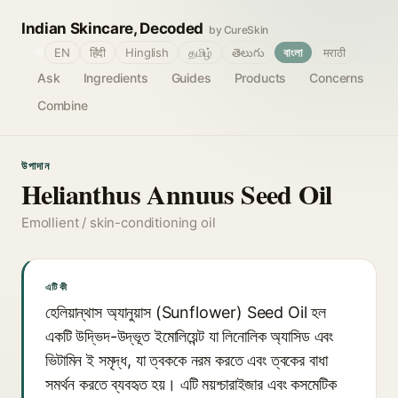
Indian Skincare, Decoded
by CureSkin
🌐
EN
हिंदी
Hinglish
தமிழ்
తెలుగు
বাংলা
मराठी
Ask
Ingredients
Guides
Products
Concerns
Combine
উপাদান
Helianthus Annuus Seed Oil
Emollient / skin-conditioning oil
এটি কী
হেলিয়ান্থাস অ্যানুয়াস (Sunflower) Seed Oil হল
একটি উদ্ভিদ-উদ্ভূত ইমোলিয়েন্ট যা লিনোলিক অ্যাসিড এবং
ভিটামিন ই সমৃদ্ধ, যা ত্বককে নরম করতে এবং ত্বকের বাধা
সমর্থন করতে ব্যবহৃত হয়। এটি ময়শ্চারাইজার এবং কসমেটিক